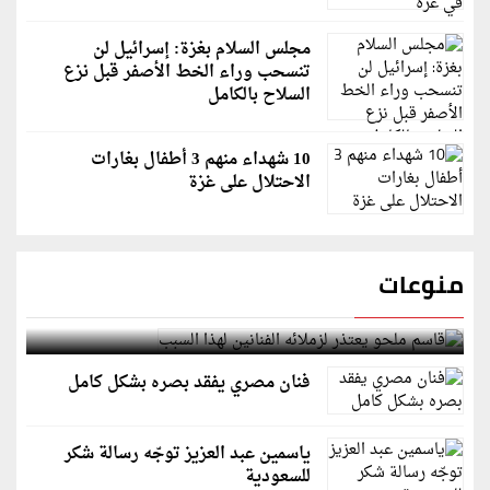
مجلس السلام بغزة: إسرائيل لن
تنسحب وراء الخط الأصفر قبل نزع
السلاح بالكامل
10 شهداء منهم 3 أطفال بغارات
الاحتلال على غزة
منوعات
قاسم ملحو يعتذر لزملائه الفنانين لهذا السبب
فنان مصري يفقد بصره بشكل كامل
ياسمين عبد العزيز توجّه رسالة شكر
للسعودية