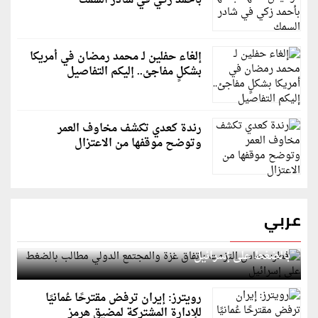
بأحمد زكي في شادر السمك
إلغاء حفلين لـ محمد رمضان في أمريكا
بشكلٍ مفاجئ.. إليكم التفاصيل
رندة كعدي تكشف مخاوف العمر
وتوضح موقفها من الاعتزال
عربي
قطر: حماس التزمت باتفاق غزة والمجتمع الدولي مطالب
بالضغط على إسرائيل
رويترز: إيران ترفض مقترحًا عُمانيًا
للإدارة المشتركة لمضيق هرمز