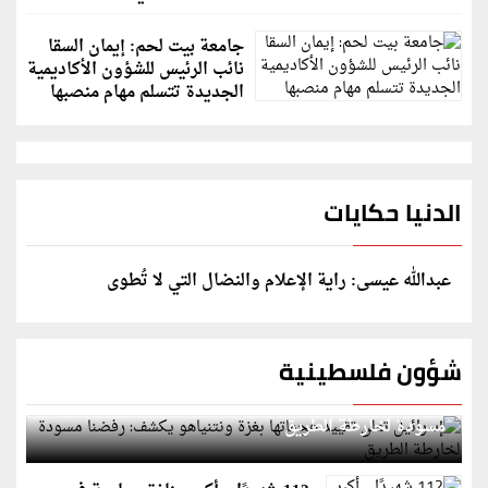
جامعة بيت لحم: إيمان السقا
نائب الرئيس للشؤون الأكاديمية
الجديدة تتسلم مهام منصبها
الدنيا حكايات
عبدالله عيسى: راية الإعلام والنضال التي لا تُطوى
شؤون فلسطينية
إسرائيل تعلن تقييد هجماتها بغزة ونتنياهو يكشف: رفضنا
مسودة لخارطة الطريق