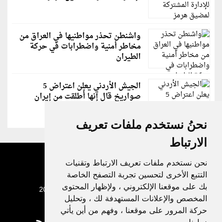
واشنطن تحذر مواطنيها في العراق من
مخاطر أمنية واضطرابات في حركة
الطيران
الجيش الأردني يعلن اعتراض 5
صواريخ قال إنها أُطلقت من إيران
نحنُ نستخدم ملفات تعريف
الارتباط
نحن نستخدم ملفات تعريف الارتباط وتقنيات
التتبع الأخرى لتحسين تجربة التصفح الخاصة
بك على موقعنا الإلكتروني ، ولإظهار المحتوى
جميع الحقوق محفوظة لدنيا الوطن © 2003 - 2022
المخصص والإعلانات المستهدفة لك ، وتحليل
حركة المرور على موقعنا ، وفهم من أين يأتي
زوارنا.