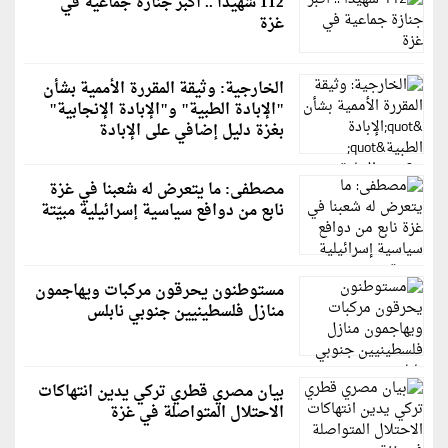
112 شهيدًا .. أكبر جنازة جماعية في
غزة
الخارجية: وثيقة المقررة الأممية بشأن
"الإبادة الطبية" و"الإبادة الإنجابية"
بغزة دليل إضافي على الإبادة
مصطفى: ما يتعرض له شعبنا في غزة
نابع من دوافع سياسية إسرائيلية مبيّتة
مستوطنون يحرقون مركبات ويهاجمون
منازل فلسطينيين جنوبي نابلس
بيان مصري قطري تركي يدين انتهاكات
الاحتلال المتواصلة في غزة