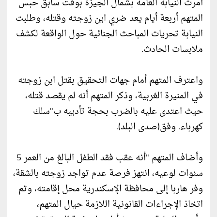
أمرت النيابة العامة بشمال الجيزة بوقت سابق حبس
المتهم أربعة أيام يعد ضري اين زوجته وقتله، وطلبت
النيابة تحريات المباحث الجنائية حول الواقعة لكشف
ملابسات الحادث.
واعترف المتهم أمام جهات التحقيق بقتل ابن زوجته
في المنيرة الغربية، وذكر المتهم أنه لم يقصد قتله،
حيث اعتدى عليه بالضرب بحجة تأديبه ب"سلك
كهرباء. وفق(صدى البلد).
وأضاف المتهم "أنه عقب فقد الطفل البالغ من العمر 5
سنوات لوعيه، انتهز فرصة عدم تواجد زوجته بالشقة،
وفر هاربا إلى محافظة الإسكندرية محل إقامته، وتم
اتخاذ الإجراءات القانونية اللازمة حيال المتهم،