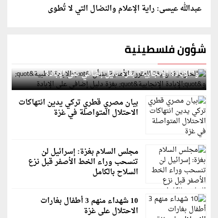
عبدالله عيسى: راية الإعلام والنضال التي لا تُطوى
شؤون فلسطينية
الخارجية: وثيقة المقررة الأممية بشأن "الإبادة الطبية"
و"الإبادة الإنجابية" بغزة دليل إضافي على الإبادة
بيان مصري قطري تركي يدين انتهاكات
الاحتلال المتواصلة في غزة
مجلس السلام بغزة: إسرائيل لن
تنسحب وراء الخط الأصفر قبل نزع
السلاح بالكامل
10 شهداء منهم 3 أطفال بغارات
الاحتلال على غزة