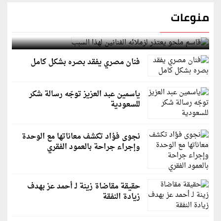
منوعات
قاسم ملحو يعتذر لزملائه الفنانين لهذا السبب
فنان مصري يفقد بصره بشكل كامل
ياسمين عبد العزيز توجّه رسالة شكر
للسعودية
نجوى فؤاد تكشف معاناتها مع الوحدة
وإجراء جراحة بالعمود الفقري
حقيقة مقاضاة زينة لـ أحمد عز بهدف
زيادة النفقة