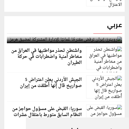
عربي
رويترز: إيران ترفض مقترحًا عُمانيًا للإدارة المشتركة
لمضيق هرمز
واشنطن تحذر مواطنيها في العراق من
مخاطر أمنية واضطرابات في حركة
الطيران
الجيش الأردني يعلن اعتراض 5
صواريخ قال إنها أُطلقت من إيران
سوريا: القبض على مسؤول حواجز من
النظام السابق متورط باعتقال عشرات
الشبان