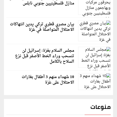
منازل فلسطينيين جنوبي نابلس
بيان مصري قطري تركي يدين انتهاكات
الاحتلال المتواصلة في غزة
مجلس السلام بغزة: إسرائيل لن
تنسحب وراء الخط الأصفر قبل نزع
السلاح بالكامل
10 شهداء منهم 3 أطفال بغارات
الاحتلال على غزة
منوعات
قاسم ملحو يعتذر لزملائه الفنانين لهذا السبب