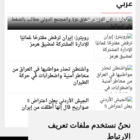
عربي
قطر: حماس التزمت باتفاق غزة والمجتمع الدولي مطالب
بالضغط على إسرائيل
رويترز: إيران ترفض مقترحًا عُمانيًا
للإدارة المشتركة لمضيق هرمز
واشنطن تحذر مواطنيها في العراق من
مخاطر أمنية واضطرابات في حركة
الطيران
الجيش الأردني يعلن اعتراض 5
صواريخ قال إنها أُطلقت من إيران
نحنُ نستخدم ملفات تعريف
الارتباط