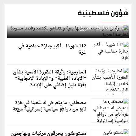
شؤون فلسطينية
إسرائيل تعلن تقييد هجماتها بغزة ونتنياهو يكشف: رفضنا
مسودة لخارطة الطريق
112 شهيدًا .. أكبر جنازة جماعية في
غزة
الخارجية: وثيقة المقررة الأممية بشأن
"الإبادة الطبية" و"الإبادة الإنجابية"
بغزة دليل إضافي على الإبادة
مصطفى: ما يتعرض له شعبنا في غزة
نابع من دوافع سياسية إسرائيلية مبيّتة
مستوطنون يحرقون مركبات ويهاجمون