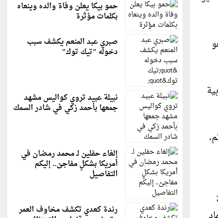
حمو بيكا يعلن وفاة والده وينعاه
بكلمات مؤثرة
صبري عبد المنعم يكشف سبب
و
دخوله "تيك توك"
رياضية وشبابية
نبيلة عبيد تروي كواليس مشهد
جمعها بأحمد زكي في شادر السمك
م،
إلغاء حفلين لـ محمد رمضان في
أمريكا بشكلٍ مفاجئ.. إليكم
التفاصيل
رندة كعدي تكشف مخاوف العمر
اد