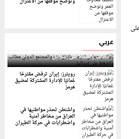
وتوضح موقفها من الاعتزال
على
عربي
قطر: حماس التزمت باتفاق غزة والمجتمع الدولي
مطالب بالضغط على إسرائيل
رويترز: إيران ترفض مقترحًا
عُمانيًا للإدارة المشتركة لمضيق
هرمز
واشنطن تحذر مواطنيها في
العراق من مخاطر أمنية
واضطرابات في حركة الطيران