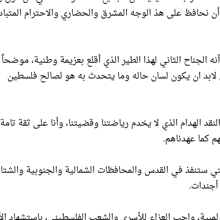
 أن نحافظ على هذ الوجه المشرق والحضاري والاحترام المتباد
الجناح الثاني لهذا الطير الذي أقلع بعزيمة وطنية، موضحاً ا
كن لابد ان يكون لسان حاله وما يتحدث به هو لصالح فلسطين
قد الهدام الذي لا يخدم رياضتنا وقضيتنا، وأنا على ثقة تامة 
 كما عهدناهم.
 رئيس اللجنة الأولمبية إلى فعاليات النكبة الـ 75 التي ستنفذ في القدس والمحافظات الشمالية والجنوبية والش
 أجندات.
لمبية، واجب العزاء للأسرى والشعب الفلسطيني، باستشهاد ال