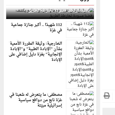
إسرائيل تعلن تقييد هجماتها بغزة ونتنياهو
يكشف: رفضنا مسودة لخارطة الطريق
112 شهيدًا .. أكبر جنازة جماعية
في غزة
الخارجية: وثيقة المقررة الأممية
بشأن "الإبادة الطبية" و"الإبادة
الإنجابية" بغزة دليل إضافي على
الإبادة
مصطفى: ما يتعرض له شعبنا في
غزة نابع من دوافع سياسية
إسرائيلية مبيّتة