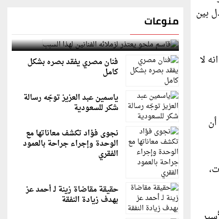
ل بين
منوعات
قاسم ملحو يعتذر لزملائه الفنانين لهذا السبب
نه لا
فنان مصري يفقد بصره بشكل
كامل
ياسمين عبد العزيز توجّه رسالة
شكر للسعودية
أن
نجوى فؤاد تكشف معاناتها مع
الوحدة وإجراء جراحة بالعمود
الفقري
تات،
حقيقة مقاضاة زينة لـ أحمد عز
بهدف زيادة النفقة
أسير