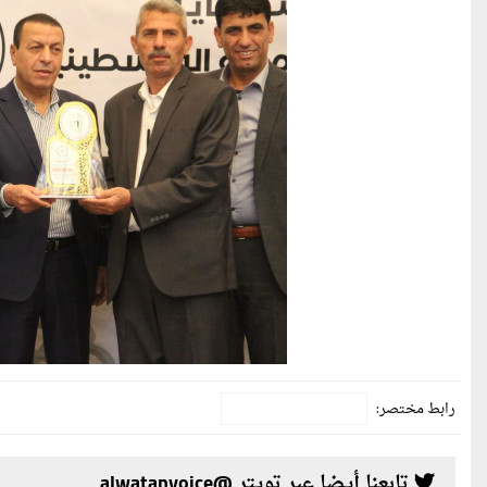
رابط مختصر:
تابعنا أيضا عبر تويتر @alwatanvoice