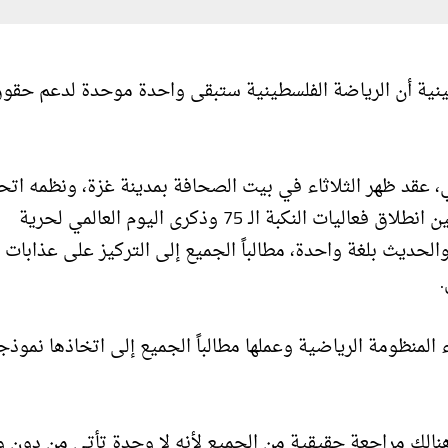
طينية أن الرياضة الفلسطينية ستبقى واحدة موحدة لدعم حقو
 عقد ظهر الثلاثاء في بيت الصحافة بمدينة غزة، ونظمه اتحا
الاعلام الرياضي برعاية اللجنة الأولمبية الفلسطينية لتدشين انطلاق فعاليات النكبة الـ 75 وذكرى اليوم العالمي لحرية
الحديث بلغة واحدة، مطالباً الجميع إلى التركيز على عذابات
 المنظومة الرياضية وعملها مطالباً الجميع إلى اتخاذها نموذجا
 هنالك مراجعة حقيقية من الجميع لأنه لا وحدة تأتي من دون 