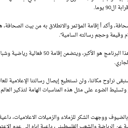
90 يوما.
حافة، وأكد أ إقامة المؤتمر والانطلاق به من بيت الصحافة، ه
ام وقيمة وحجم رسالته السامية".
وأعلن المجدلاوي عن أجندة موحدة لفعاليات النكبة، وأن هذا البرنامج هو الأكبر، ويتضمن إقامة 50 فعالية 
جاري.
بقى نراوح مكاننا، ولن نستطيع إيصال رسالتنا الإعلامية للعال
 وتسليط الضوء على مثل هذه المناسبات الهامة لتذكير العالم
 بالضيوف ووجهت الشكر للزملاء والزميلات الاعلاميات، داعية
ية عن الرياضة والشعب الفلسطيني، داعية إياه إلى عدم الاعتم