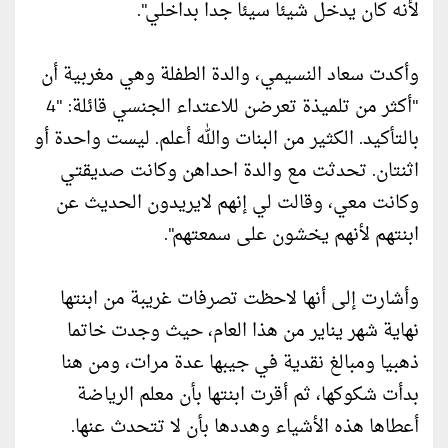
لأنه كان يدخل شيئا سيئا جدا بداخلي".
وأكدت سعاد النسيمي، والدة الطفلة وهي مغربية أن
"أكثر من تلميذة تعرضن للاعتداء الجنسي قائلة: "4
بالتأكيد. الكثير من البنات والله أعلم. ليست واحدة أو
اثنتان. تحدثت مع والدة احداهن وكانت صديقتي
وكانت معي، وقالت لي إنهم لايريدون الحديث عن
ابنتهم لأنهم يخشون على سمعتهم".
وأشارت إلى أنها لاحظت تصرفات غريبة من ابنتها
نهاية شهر يناير من هذا العام، حيث وجدت خاتما
ذهبيا ومبالغ نقدية في جيبها عدة مرات، ومن هنا
بدأت شكوكها، ثم أقرت ابنتها بأن معلم الرياضة
أعطاها هذه الأشياء وهددها بأن لا تتحدث عنها.