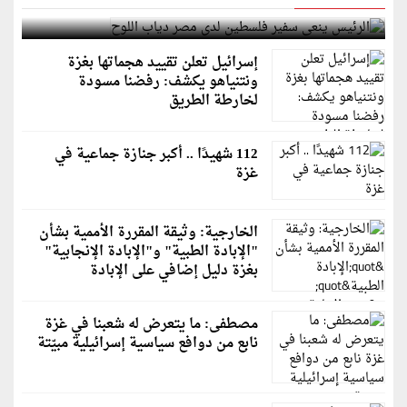
الرئيس ينعى سفير فلسطين لدى مصر دياب اللوح
إسرائيل تعلن تقييد هجماتها بغزة
ونتنياهو يكشف: رفضنا مسودة
لخارطة الطريق
112 شهيدًا .. أكبر جنازة جماعية في
غزة
الخارجية: وثيقة المقررة الأممية بشأن
"الإبادة الطبية" و"الإبادة الإنجابية"
بغزة دليل إضافي على الإبادة
مصطفى: ما يتعرض له شعبنا في غزة
نابع من دوافع سياسية إسرائيلية مبيّتة