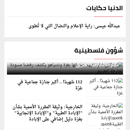
الدنيا حكايات
عبدالله عيسى: راية الإعلام والنضال التي لا تُطوى
شؤون فلسطينية
إسرائيل تعلن تقييد هجماتها بغزة ونتنياهو يكشف: رفضنا
مسودة لخارطة الطريق
112 شهيدًا .. أكبر جنازة جماعية في
غزة
الخارجية: وثيقة المقررة الأممية بشأن
"الإبادة الطبية" و"الإبادة الإنجابية"
بغزة دليل إضافي على الإبادة