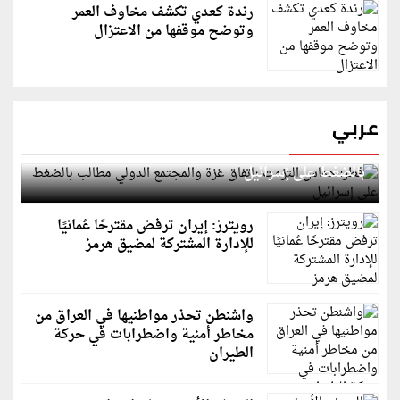
رندة كعدي تكشف مخاوف العمر
وتوضح موقفها من الاعتزال
عربي
قطر: حماس التزمت باتفاق غزة والمجتمع الدولي مطالب
بالضغط على إسرائيل
رويترز: إيران ترفض مقترحًا عُمانيًا
للإدارة المشتركة لمضيق هرمز
واشنطن تحذر مواطنيها في العراق من
مخاطر أمنية واضطرابات في حركة
الطيران