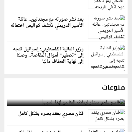
بعد نشر صورته مع مجندتين.. عائلة
الأسير الدريملي تكشف كواليس اختفائه
وزير المالية الفلسطيني: إسرائيل تتجه
إلى "تصفير" أموال المقاصة.. وصلنا
إلى نهاية المطاف ماليًا
منوعات
قاسم ملحو يعتذر لزملائه الفنانين لهذا السبب
فنان مصري يفقد بصره بشكل كامل