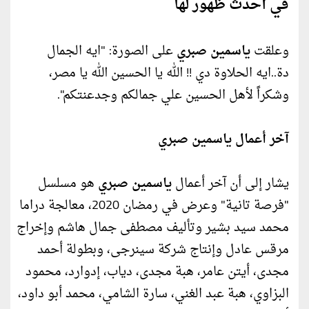
في أحدث ظهور لها
وعلقت
ياسمين صبري
على الصورة: "ايه الجمال
دة..ايه الحلاوة دي !! الله يا الحسين الله يا مصر،
وشكراً لأهل الحسين علي جمالكم وجدعنتكم".
آخر أعمال ياسمين صبري
يشار إلى أن آخر أعمال
ياسمين صبري
هو مسلسل
"فرصة تانية" وعرض في رمضان 2020، معالجة دراما
محمد سيد بشير وتأليف مصطفى جمال هاشم وإخراج
‏مرقس عادل وإنتاج شركة سينرجى، وبطولة أحمد
مجدى، أيتن عامر، هبة مجدى، دياب، إدوارد، محمود
البزاوي، هبة عبد الغني، ‏سارة الشامي، محمد أبو داود،