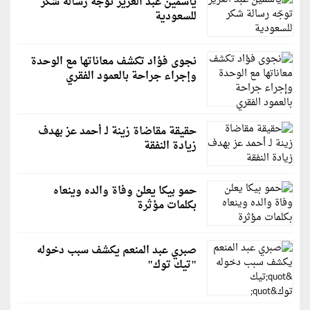
ياسمين عبد العزيز توجّه رسالة شكر
للسعودية
نجوى فؤاد تكشف معاناتها مع الوحدة
وإجراء جراحة بالعمود الفقري
حقيقة مقاضاة زينة لـ أحمد عز بهدف
زيادة النفقة
حمو بيكا يعلن وفاة والده وينعاه
بكلمات مؤثرة
صبري عبد المنعم يكشف سبب دخوله
"تيك توك"