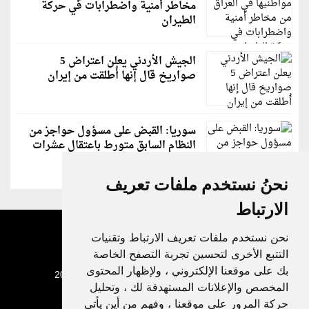
مخاطر أمنية واضطرابات في حركة
الطيران
الجيش الأردني يعلن اعتراض 5
صواريخ قال إنها أُطلقت من إيران
سوريا: القبض على مسؤول حواجز من
النظام السابق متورط باعتقال عشرات
الشبان
نحنُ نستخدم ملفات تعريف
الارتباط
نحن نستخدم ملفات تعريف الارتباط وتقنيات
التتبع الأخرى لتحسين تجربة التصفح الخاصة
بك على موقعنا الإلكتروني ، ولإظهار المحتوى
جميع الحقوق محفوظة لدنيا الوطن © 2003 - 2022
المخصص والإعلانات المستهدفة لك ، وتحليل
حركة المرور على موقعنا ، وفهم من أين يأتي