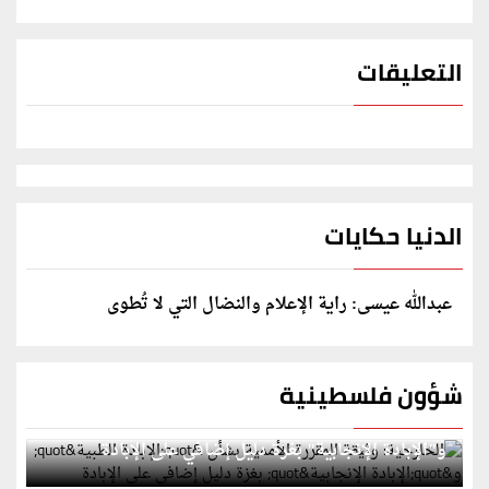
التعليقات
الدنيا حكايات
عبدالله عيسى: راية الإعلام والنضال التي لا تُطوى
شؤون فلسطينية
الخارجية: وثيقة المقررة الأممية بشأن "الإبادة الطبية"
و"الإبادة الإنجابية" بغزة دليل إضافي على الإبادة