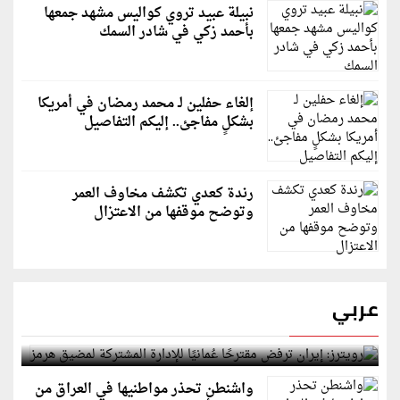
نبيلة عبيد تروي كواليس مشهد جمعها
بأحمد زكي في شادر السمك
إلغاء حفلين لـ محمد رمضان في أمريكا
بشكلٍ مفاجئ.. إليكم التفاصيل
رندة كعدي تكشف مخاوف العمر
وتوضح موقفها من الاعتزال
عربي
رويترز: إيران ترفض مقترحًا عُمانيًا للإدارة المشتركة
لمضيق هرمز
واشنطن تحذر مواطنيها في العراق من