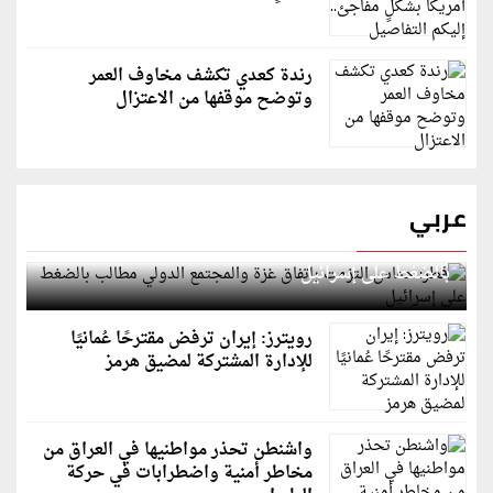
رندة كعدي تكشف مخاوف العمر
وتوضح موقفها من الاعتزال
عربي
قطر: حماس التزمت باتفاق غزة والمجتمع الدولي مطالب
بالضغط على إسرائيل
رويترز: إيران ترفض مقترحًا عُمانيًا
للإدارة المشتركة لمضيق هرمز
واشنطن تحذر مواطنيها في العراق من
مخاطر أمنية واضطرابات في حركة