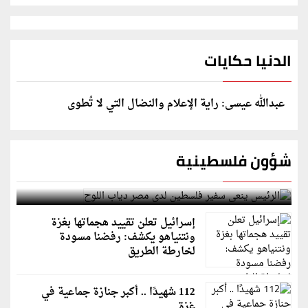
الدنيا حكايات
عبدالله عيسى: راية الإعلام والنضال التي لا تُطوى
شؤون فلسطينية
الرئيس ينعى سفير فلسطين لدى مصر دياب اللوح
إسرائيل تعلن تقييد هجماتها بغزة
ونتنياهو يكشف: رفضنا مسودة
لخارطة الطريق
112 شهيدًا .. أكبر جنازة جماعية في
غزة