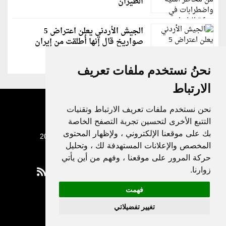
الطيران
الجيش الأردني يعلن اعتراض 5
صواريخ قال إنها أُطلقت من إيران
نحنُ نستخدم ملفات تعريف
الارتباط
نحن نستخدم ملفات تعريف الارتباط وتقنيات
التتبع الأخرى لتحسين تجربة التصفح الخاصة
بك على موقعنا الإلكتروني ، ولإظهار المحتوى
جميع الحقوق محفوظة لدنيا الوطن © 2003 - 2022
المخصص والإعلانات المستهدفة لك ، وتحليل
حركة المرور على موقعنا ، وفهم من أين يأتي
زوارنا.
فهمت
Privacy Policy
تغيير تفضيلاتي
|
Update cookies preferences