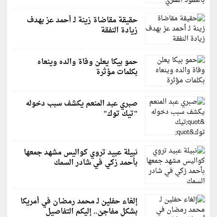
حقيقة مقاضاة زينة لـ أحمد عز بهدف
زيادة النفقة
حمو بيكا يعلن وفاة والده وينعاه
بكلمات مؤثرة
صبري عبد المنعم يكشف سبب دخوله
"تيك توك"
نبيلة عبيد تروي كواليس مشهد جمعها
بأحمد زكي في شادر السمك
إلغاء حفلين لـ محمد رمضان في أمريكا
بشكلٍ مفاجئ.. إليكم التفاصيل