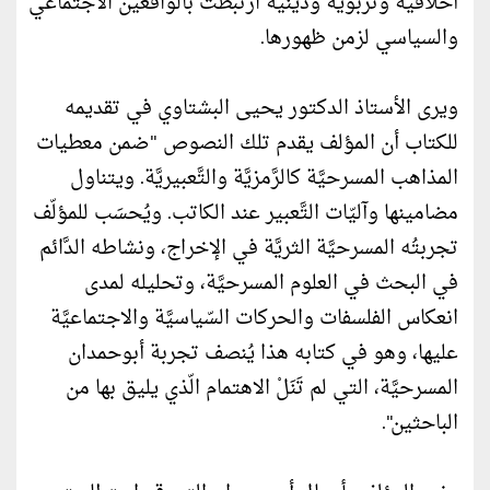
أخلاقية وتربوية ودينية ارتبطت بالواقعين الاجتماعي
والسياسي لزمن ظهورها.
ويرى الأستاذ الدكتور يحيى البشتاوي في تقديمه
للكتاب أن المؤلف يقدم تلك النصوص "ضمن معطيات
المذاهب المسرحيَّة كالرَّمزيَّة والتَّعبيريَّة. ويتناول
مضامينها وآليّات التَّعبير عند الكاتب. ويُحسَب للمؤلّف
تجربتُه المسرحيَّة الثريَّة في الإخراج، ونشاطه الدَّائم
في البحث في العلوم المسرحيَّة، وتحليله لمدى
انعكاس الفلسفات والحركات السّياسيَّة والاجتماعيَّة
عليها، وهو في كتابه هذا يُنصف تجربة أبوحمدان
المسرحيَّة، التي لم تَنَلْ الاهتمام الّذي يليق بها من
الباحثين".