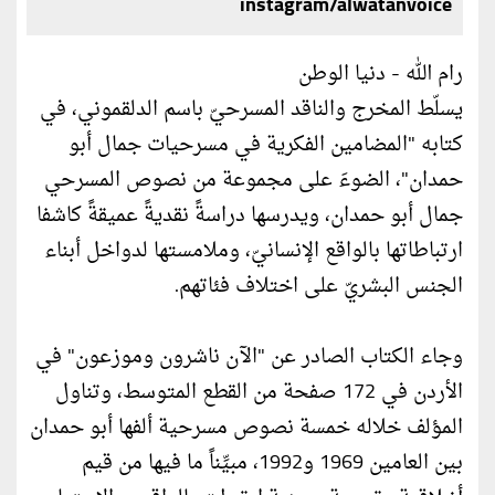
instagram/alwatanvoice
رام الله - دنيا الوطن
يسلّط المخرج والناقد المسرحيّ باسم الدلقموني، في
كتابه "المضامين الفكرية في مسرحيات جمال أبو
حمدان"، الضوءَ على مجموعة من نصوص المسرحي
جمال أبو حمدان، ويدرسها دراسةً نقديةً عميقةً كاشفا
ارتباطاتها بالواقع الإنسانيّ، وملامستها لدواخل أبناء
الجنس البشريّ على اختلاف فئاتهم.
وجاء الكتاب الصادر عن "الآن ناشرون وموزعون" في
الأردن في 172 صفحة من القطع المتوسط، وتناول
المؤلف خلاله خمسة نصوص مسرحية ألفها أبو حمدان
بين العامين 1969 و1992، مبيِّناً ما فيها من قيم