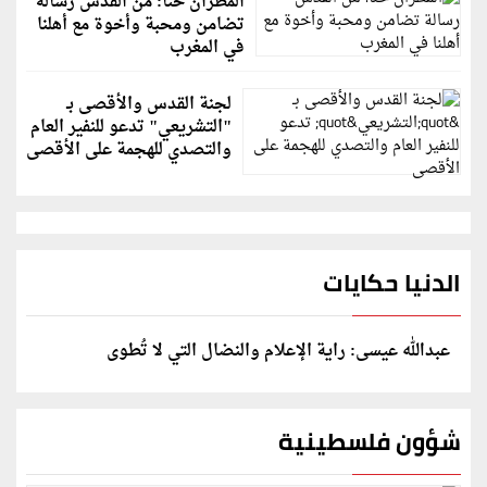
المطران حنا: من القدس رسالة
تضامن ومحبة وأخوة مع أهلنا
في المغرب
لجنة القدس والأقصى بـ
"التشريعي" تدعو للنفير العام
والتصدي للهجمة على الأقصى
الدنيا حكايات
عبدالله عيسى: راية الإعلام والنضال التي لا تُطوى
شؤون فلسطينية
إسرائيل تعلن تقييد هجماتها بغزة ونتنياهو يكشف: رفضنا