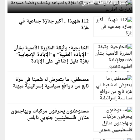
مسودة لخارطة الطريق
112 شهيدًا .. أكبر جنازة جماعية في
غزة
الخارجية: وثيقة المقررة الأممية بشأن
"الإبادة الطبية" و"الإبادة الإنجابية"
بغزة دليل إضافي على الإبادة
مصطفى: ما يتعرض له شعبنا في غزة
نابع من دوافع سياسية إسرائيلية مبيّتة
مستوطنون يحرقون مركبات ويهاجمون
منازل فلسطينيين جنوبي نابلس