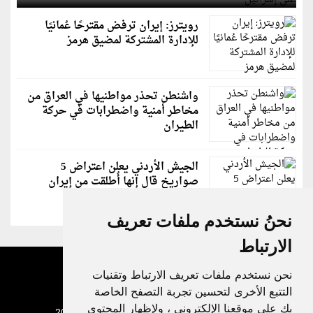
رويترز: إيران ترفض مقترحًا عُمانيًا
للإدارة المشتركة لمضيق هرمز
واشنطن تحذر مواطنيها في العراق من
مخاطر أمنية واضطرابات في حركة
الطيران
الجيش الأردني يعلن اعتراض 5
صواريخ قال إنها أُطلقت من إيران
نحنُ نستخدم ملفات تعريف
الارتباط
نحن نستخدم ملفات تعريف الارتباط وتقنيات
التتبع الأخرى لتحسين تجربة التصفح الخاصة
بك على موقعنا الإلكتروني ، ولإظهار المحتوى
جميع الحقوق محفوظة لدنيا الوطن © 2003 - 2022