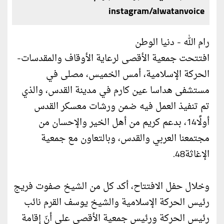
instagram/alwatanvoice
رام الله - دنيا الوطن
افتتحت جمعية الأقصى لرعاية الأوقاف والمقدسات-
الحركة الإسلامية، أمس الخميس، مصلى في
مستشفى هداسا عين كارم في مدينة القدس، والذي
تم تنفيذ العمل فيه ضمن ورشات معسكر القدس
أولًا14، بدعم كريم من أهل الخير والإحسان من
مجتمعنا العربي والقدس، وبالتعاون مع جمعية
الإغاثة48.
وخلال حفل الافتتاح، أكد كل من الشيخ صفوت فريج
رئيس الحركة الإسلامية والشيخ يوسف القرم نائب
رئيس الحركة ورئيس جمعية الأقصى على أنّ إقامة