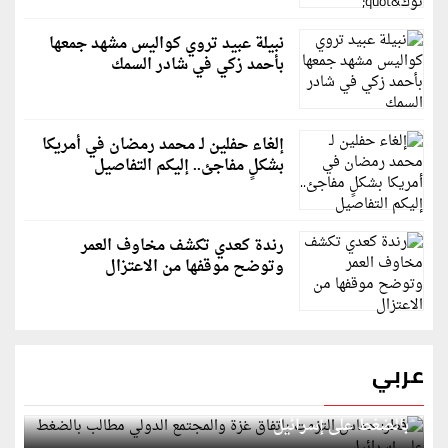
نبيلة عبيد تروي كواليس مشهد جمعها
بأحمد زكي في شادر السمك
إلغاء حفلين لـ محمد رمضان في أمريكا
بشكلٍ مفاجئ.. إليكم التفاصيل
رندة كعدي تكشف مخاوف العمر
وتوضح موقفها من الاعتزال
عربي
قطر: حماس التزمت باتفاق غزة والمجتمع الدولي مطالب
بالضغط على إسرائيل