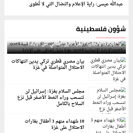
عبدالله عيسى: راية الإعلام والنضال التي لا تُطوى
شؤون فلسطينية
الخارجية: وثيقة المقررة الأممية بشأن "الإبادة الطبية"
و"الإبادة الإنجابية" بغزة دليل إضافي على الإبادة
بيان مصري قطري تركي يدين انتهاكات
الاحتلال المتواصلة في غزة
مجلس السلام بغزة: إسرائيل لن
تنسحب وراء الخط الأصفر قبل نزع
السلاح بالكامل
10 شهداء منهم 3 أطفال بغارات
الاحتلال على غزة