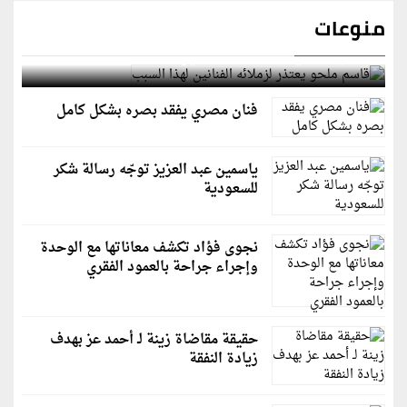
منوعات
قاسم ملحو يعتذر لزملائه الفنانين لهذا السبب
فنان مصري يفقد بصره بشكل كامل
ياسمين عبد العزيز توجّه رسالة شكر
للسعودية
نجوى فؤاد تكشف معاناتها مع الوحدة
وإجراء جراحة بالعمود الفقري
حقيقة مقاضاة زينة لـ أحمد عز بهدف
زيادة النفقة