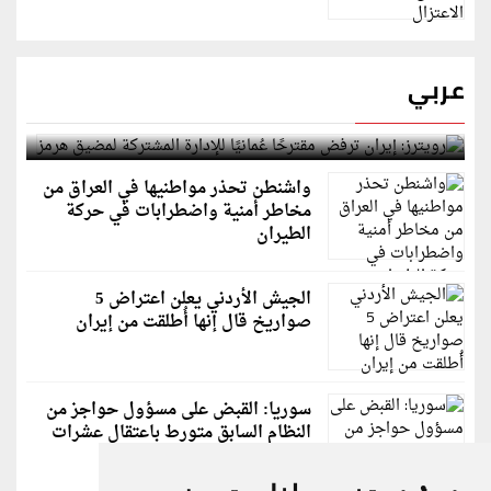
عربي
رويترز: إيران ترفض مقترحًا عُمانيًا للإدارة المشتركة
لمضيق هرمز
واشنطن تحذر مواطنيها في العراق من
مخاطر أمنية واضطرابات في حركة
الطيران
الجيش الأردني يعلن اعتراض 5
صواريخ قال إنها أُطلقت من إيران
سوريا: القبض على مسؤول حواجز من
النظام السابق متورط باعتقال عشرات
الشبان