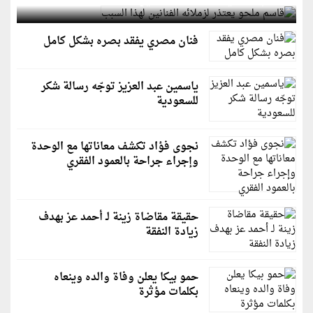
قاسم ملحو يعتذر لزملائه الفنانين لهذا السبب
فنان مصري يفقد بصره بشكل كامل
ياسمين عبد العزيز توجّه رسالة شكر
للسعودية
نجوى فؤاد تكشف معاناتها مع الوحدة
وإجراء جراحة بالعمود الفقري
حقيقة مقاضاة زينة لـ أحمد عز بهدف
زيادة النفقة
حمو بيكا يعلن وفاة والده وينعاه
بكلمات مؤثرة