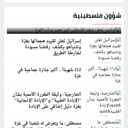
شؤون فلسطينية
الرئيس ينعى سفير فلسطين لدى مصر دياب اللوح
إسرائيل تعلن تقييد هجماتها بغزة
ونتنياهو يكشف: رفضنا مسودة
لخارطة الطريق
112 شهيدًا .. أكبر جنازة جماعية في
غزة
الخارجية: وثيقة المقررة الأممية بشأن
"الإبادة الطبية" و"الإبادة الإنجابية"
بغزة دليل إضافي على الإبادة
مصطفى: ما يتعرض له شعبنا في غزة