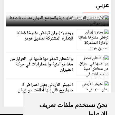
عربي
قطر: حماس التزمت باتفاق غزة والمجتمع الدولي مطالب
بالضغط على إسرائيل
رويترز: إيران ترفض مقترحًا عُمانيًا
للإدارة المشتركة لمضيق هرمز
واشنطن تحذر مواطنيها في العراق من
مخاطر أمنية واضطرابات في حركة
الطيران
الجيش الأردني يعلن اعتراض 5
صواريخ قال إنها أُطلقت من إيران
نحنُ نستخدم ملفات تعريف
الارتباط