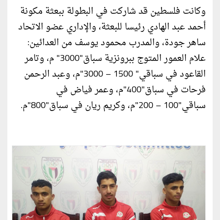
وكانت فلسطين قد شاركت في البطولة ببعثة مكونة
أحمد عبد الهادي رئيسا للبعثة، والإداري عضو الاتحاد
ساهر جودة، والمدرب محمود يوسف من العدائين:
علام العمور المتوج ببرونزية سباق"3000" م، وتامر
القاعود في سباقي" 1500 – 3000"م، وعبد الرحمن
فرحات في سباق"400"م، وعمر فياض في
سباقي"100 – 200"م، وكريم ريان في سباق"800"م.