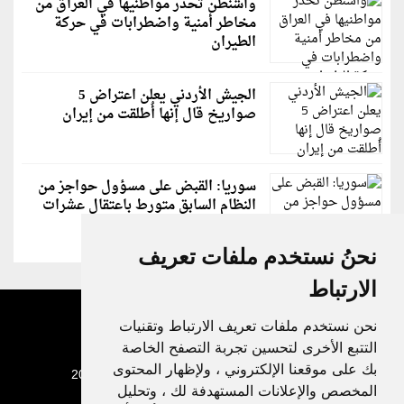
واشنطن تحذر مواطنيها في العراق من
مخاطر أمنية واضطرابات في حركة
الطيران
الجيش الأردني يعلن اعتراض 5
صواريخ قال إنها أُطلقت من إيران
سوريا: القبض على مسؤول حواجز من
النظام السابق متورط باعتقال عشرات
الشبان
نحنُ نستخدم ملفات تعريف
الارتباط
نحن نستخدم ملفات تعريف الارتباط وتقنيات
التتبع الأخرى لتحسين تجربة التصفح الخاصة
بك على موقعنا الإلكتروني ، ولإظهار المحتوى
جميع الحقوق محفوظة لدنيا الوطن © 2003 - 2022
المخصص والإعلانات المستهدفة لك ، وتحليل