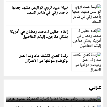
نبيلة عبيد تروي كواليس مشهد جمعها
بأحمد زكي في شادر السمك
إلغاء حفلين لـ محمد رمضان في أمريكا
بشكلٍ مفاجئ.. إليكم التفاصيل
رندة كعدي تكشف مخاوف العمر
وتوضح موقفها من الاعتزال
عربي
رويترز: إيران ترفض مقترحًا عُمانيًا للإدارة المشتركة
لمضيق هرمز