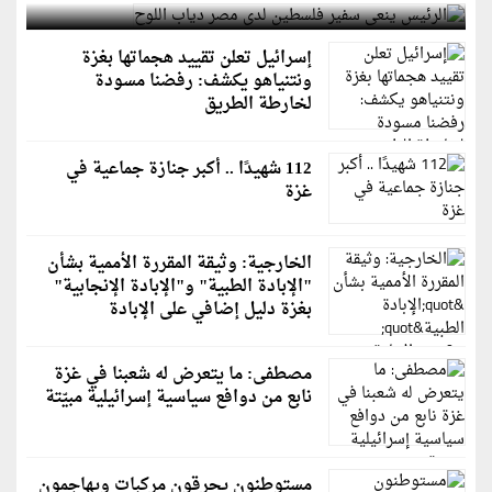
إسرائيل تعلن تقييد هجماتها بغزة
ونتنياهو يكشف: رفضنا مسودة
لخارطة الطريق
112 شهيدًا .. أكبر جنازة جماعية في
غزة
الخارجية: وثيقة المقررة الأممية بشأن
"الإبادة الطبية" و"الإبادة الإنجابية"
بغزة دليل إضافي على الإبادة
مصطفى: ما يتعرض له شعبنا في غزة
نابع من دوافع سياسية إسرائيلية مبيّتة
مستوطنون يحرقون مركبات ويهاجمون