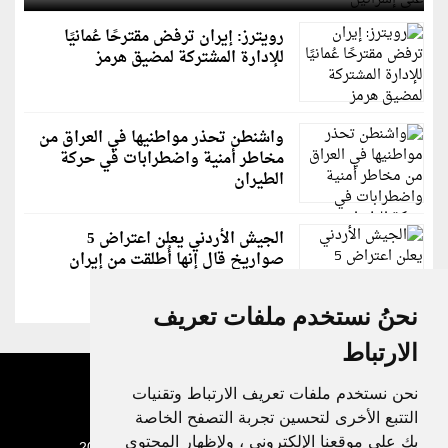
رويترز: إيران ترفض مقترحًا عُمانيًا
للإدارة المشتركة لمضيق هرمز
واشنطن تحذر مواطنيها في العراق من
مخاطر أمنية واضطرابات في حركة
الطيران
الجيش الأردني يعلن اعتراض 5
صواريخ قال إنها أُطلقت من إيران
نحنُ نستخدم ملفات تعريف
الارتباط
نحن نستخدم ملفات تعريف الارتباط وتقنيات
التتبع الأخرى لتحسين تجربة التصفح الخاصة
بك على موقعنا الإلكتروني ، ولإظهار المحتوى
جميع الحقوق محفوظة لدنيا الوطن © 2003 - 2022