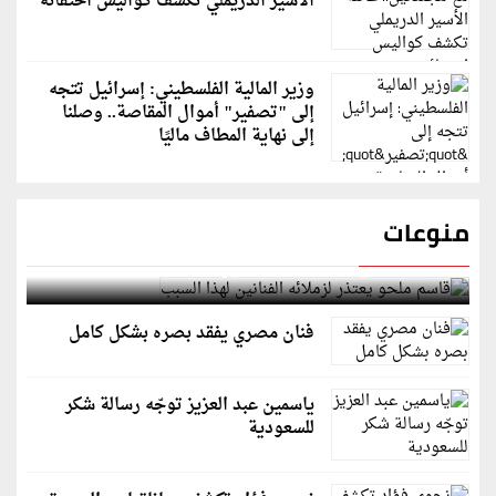
الأسير الدريملي تكشف كواليس اختفائه
وزير المالية الفلسطيني: إسرائيل تتجه
إلى "تصفير" أموال المقاصة.. وصلنا
إلى نهاية المطاف ماليًا
منوعات
قاسم ملحو يعتذر لزملائه الفنانين لهذا السبب
فنان مصري يفقد بصره بشكل كامل
ياسمين عبد العزيز توجّه رسالة شكر
للسعودية