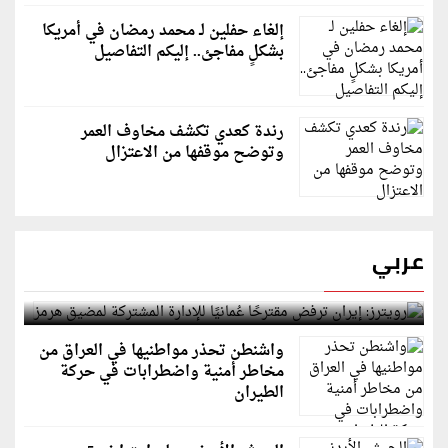
إلغاء حفلين لـ محمد رمضان في أمريكا
بشكلٍ مفاجئ.. إليكم التفاصيل
رندة كعدي تكشف مخاوف العمر
وتوضح موقفها من الاعتزال
عربي
رويترز: إيران ترفض مقترحًا عُمانيًا للإدارة المشتركة
لمضيق هرمز
واشنطن تحذر مواطنيها في العراق من
مخاطر أمنية واضطرابات في حركة
الطيران