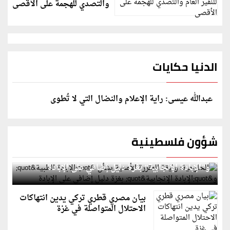
والتصدي للهجمة على الأقصى
الدنيا حكايات
عبدالله عيسى: راية الإعلام والنضال التي لا تُطوى
شؤون فلسطينية
الخارجية: وثيقة المقررة الأممية بشأن "الإبادة الطبية"
و"الإبادة الإنجابية" بغزة دليل إضافي على الإبادة
بيان مصري قطري تركي يدين انتهاكات
الاحتلال المتواصلة في غزة