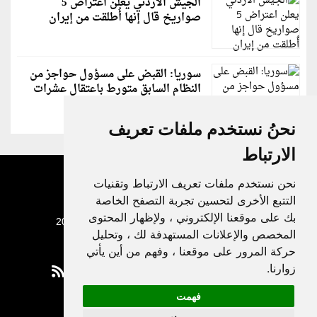
الجيش الأردني يعلن اعتراض 5
صواريخ قال إنها أُطلقت من إيران
سوريا: القبض على مسؤول حواجز من
النظام السابق متورط باعتقال عشرات
الشبان
نحنُ نستخدم ملفات تعريف
الارتباط
نحن نستخدم ملفات تعريف الارتباط وتقنيات
التتبع الأخرى لتحسين تجربة التصفح الخاصة
بك على موقعنا الإلكتروني ، ولإظهار المحتوى
جميع الحقوق محفوظة لدنيا الوطن © 2003 - 2022
المخصص والإعلانات المستهدفة لك ، وتحليل
حركة المرور على موقعنا ، وفهم من أين يأتي
زوارنا.
فهمت
Privacy Policy