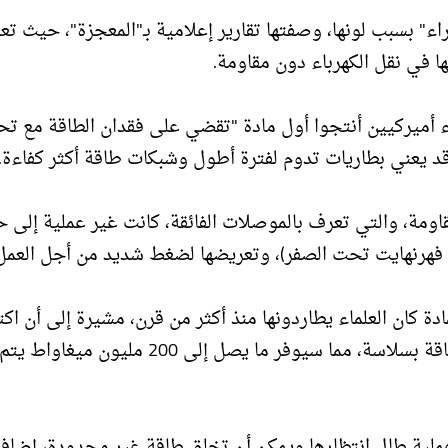
اء" بسبب لونها، وصفتها تقارير إعلامية بـ"المعجزة"، حيث تع
في نقل الكهرباء دون مقاومة.
أميركيين أنتجوا أول مادة "تقضي على فقدان الطاقة مع تح
قد يعني بطاريات تدوم لفترة أطول وشبكات طاقة أكثر كفاءة.
قاومة، والتي تعرف بالموصلات الفائقة، كانت غير عملية إلى ح
دة كان العلماء يطاردونها منذ أكثر من قرن، مشيرة إلى أن اكت
يمكن أن يؤدي إلى ظهور شبكات طاقة قادرة على نقل الطاقة بسلاسة، مما سيوفر ما يصل إلى 200 مليون ميغاواط يتم
عملية طال انتظارها ويمكن أن تخلق طاقة غير محدودة، إضافة