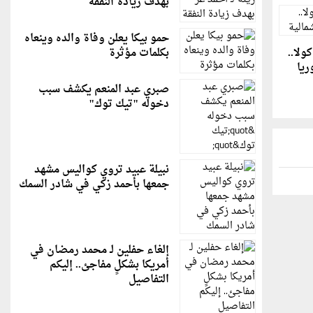
بهدف زيادة النفقة
حمو بيكا يعلن وفاة والده وينعاه
بكلمات مؤثرة
ولا..
ريا
صبري عبد المنعم يكشف سبب
دخوله "تيك توك"
نبيلة عبيد تروي كواليس مشهد
جمعها بأحمد زكي في شادر السمك
إلغاء حفلين لـ محمد رمضان في
أمريكا بشكلٍ مفاجئ.. إليكم
التفاصيل