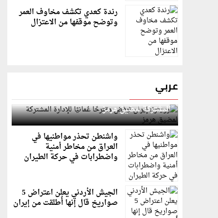
رندة كعدي تكشف مخاوف العمر
وتوضح موقفها من الاعتزال
عربي
رويترز: إيران ترفض مقترحًا عُمانيًا للإدارة
المشتركة لمضيق هرمز
واشنطن تحذر مواطنيها في
العراق من مخاطر أمنية
واضطرابات في حركة الطيران
الجيش الأردني يعلن اعتراض 5
صواريخ قال إنها أُطلقت من إيران