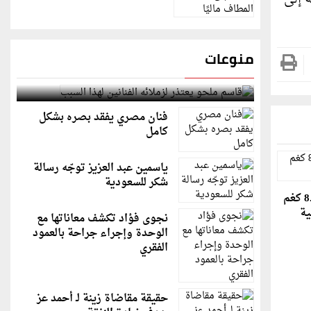
منوعات
قاسم ملحو يعتذر لزملائه الفنانين لهذا السبب
فنان مصري يفقد بصره بشكل
كامل
ياسمين عبد العزيز توجّه رسالة
شكر للسعودية
شاهد: حبة بصل بوزن 8.97 كغم
ية
نجوى فؤاد تكشف معاناتها مع
الوحدة وإجراء جراحة بالعمود
الفقري
حقيقة مقاضاة زينة لـ أحمد عز