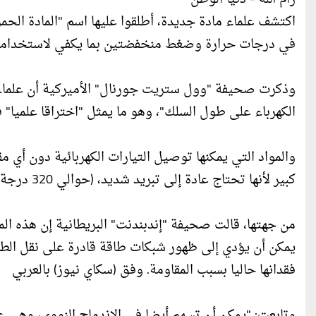
اكتشف علماء مادة جديدة، أطلقوا عليها اسم "المادة الحمر
في درجات حرارة وضغط منخفضتين بما يكفي لاستخدامها 
وذكرت صحيفة "وول ستريت جورنال" الأميركية أن علماء 
الكهرباء على طول السلك"، وهو ما يمثل "اختراقا علميا" 
والمواد التي يمكنها توصيل التيارات الكهربائية دون أي م
كبير لأنها تحتاج عادة إلى تبريد شديد، (حوالي 320 درجة فهرنهايت تحت الصفر)، وتعريضها لضغط شديد من أجل العمل.
من جهتها، قالت صحيفة "إندبندنت" البريطانية إن هذه الما
فقدانها حاليا بسبب المقاومة. وفق (سكاي نيوز) بالعربي
وتابعت: "يمكن أن تسهم أيضا في الاندماج النووي، وهي 