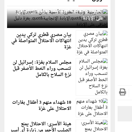
الخارجية: وثيقة المقررة الأممية بشأن "الإبادة
الطبية" و"الإبادة الإنجابية" بغزة دليل إضافي
على الإبادة
بيان مصري قطري تركي يدين
انتهاكات الاحتلال المتواصلة في
غزة
مجلس السلام بغزة: إسرائيل لن
تنسحب وراء الخط الأصفر قبل
نزع السلاح بالكامل
10 شهداء منهم 3 أطفال بغارات
الاحتلال على غزة
هيئة الأسرى: الاحتلال يمنع
الصليب الأحمر من زيارة أي أسير