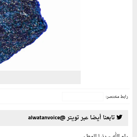
رابط مختصر:
تابعنا أيضا عبر تويتر @alwatanvoice
رام الله - دنيا الوطن