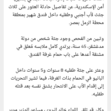
أمن الإسكندرية، عن تفاصيل حادثة العثور على ثلاث
جثث لأب أجنبي وطفليه داخل فندق شهير بمنطقة
محطة الرمل بمصر.
وتبين من الفحص وجود جثة شخص من دولة
مدغشقر، 45 سنة، يرتدي كامل ملابسه مُعلق في
مشنقة أعدها على باب حمام غرفة الفندق.
وعثر على جثة طفليه 8 سنوات و5 سنوات داخل
البانيو في الحمام بذات الغرفة، فيما تشير التحريات
إلى إقدام الأب على الانتحار بشنق نفسه بعد قتله
طفليه.
وكان قد تلقى اللواء خالد البروي، مساعد الوزير مدير