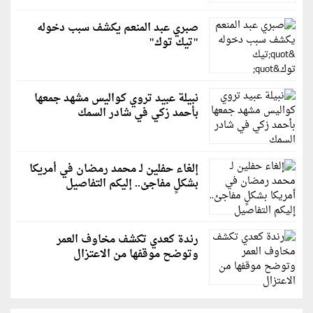
صبري عبد المنعم يكشف سبب دخوله
"تيك توك"
نبيلة عبيد تروي كواليس مشهد جمعها
بأحمد زكي في شادر السمك
إلغاء حفلين لـ محمد رمضان في أمريكا
بشكلٍ مفاجئ.. إليكم التفاصيل
رندة كعدي تكشف مخاوف العمر
وتوضح موقفها من الاعتزال