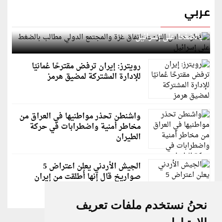
عربي
قطر: حماس التزمت باتفاق غزة والمجتمع الدولي مطالب
بالضغط على إسرائيل
رويترز: إيران ترفض مقترحًا عُمانيًا
للإدارة المشتركة لمضيق هرمز
واشنطن تحذر مواطنيها في العراق من
مخاطر أمنية واضطرابات في حركة
الطيران
الجيش الأردني يعلن اعتراض 5
صواريخ قال إنها أُطلقت من إيران
نحنُ نستخدم ملفات تعريف