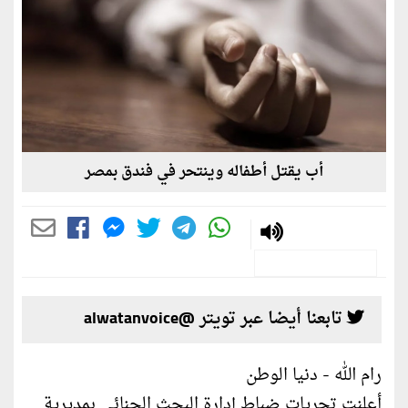
أب يقتل أطفاله وينتحر في فندق بمصر
تابعنا أيضا عبر تويتر @alwatanvoice
رام الله - دنيا الوطن
أعلنت تحريات ضباط إدارة البحث الجنائي بمديرية