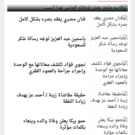
قاسم ملحو يعتذر لزملائه الفنانين لهذا السبب
فنان مصري يفقد بصره بشكل كامل
ياسمين عبد العزيز توجّه رسالة شكر
للسعودية
نجوى فؤاد تكشف معاناتها مع الوحدة
وإجراء جراحة بالعمود الفقري
حقيقة مقاضاة زينة لـ أحمد عز بهدف
زيادة النفقة
حمو بيكا يعلن وفاة والده وينعاه
بكلمات مؤثرة