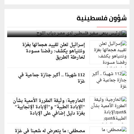
شؤون فلسطينية
الرئيس ينعى سفير فلسطين لدى مصر دياب اللوح
إسرائيل تعلن تقييد هجماتها بغزة
ونتنياهو يكشف: رفضنا مسودة
لخارطة الطريق
112 شهيدًا .. أكبر جنازة جماعية في
غزة
الخارجية: وثيقة المقررة الأممية بشأن
"الإبادة الطبية" و"الإبادة الإنجابية"
بغزة دليل إضافي على الإبادة
مصطفى: ما يتعرض له شعبنا في غزة