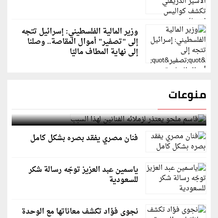
وزير المالية الفلسطيني: إسرائيل تتجه
إلى "تصفير" أموال المقاصة.. وصلنا
إلى نهاية المطاف ماليًا
منوعات
قاسم ملحو يعتذر لزملائه الفنانين لهذا السبب
فنان مصري يفقد بصره بشكل كامل
ياسمين عبد العزيز توجّه رسالة شكر
للسعودية
نجوى فؤاد تكشف معاناتها مع الوحدة