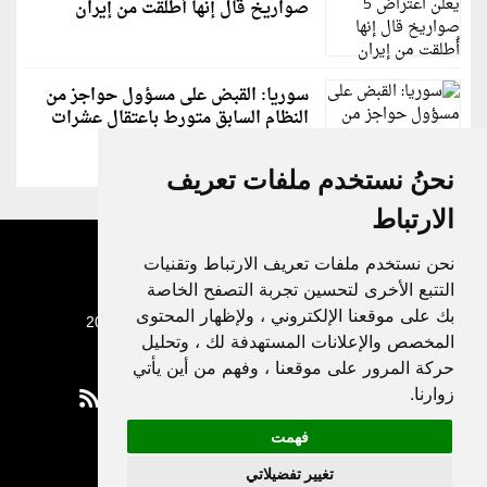
صواريخ قال إنها أُطلقت من إيران
سوريا: القبض على مسؤول حواجز من
النظام السابق متورط باعتقال عشرات
الشبان
نحنُ نستخدم ملفات تعريف
الارتباط
نحن نستخدم ملفات تعريف الارتباط وتقنيات
التتبع الأخرى لتحسين تجربة التصفح الخاصة
بك على موقعنا الإلكتروني ، ولإظهار المحتوى
جميع الحقوق محفوظة لدنيا الوطن © 2003 - 2022
المخصص والإعلانات المستهدفة لك ، وتحليل
حركة المرور على موقعنا ، وفهم من أين يأتي
زوارنا.
فهمت
Privacy Policy
تغيير تفضيلاتي
|