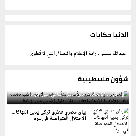
الدنيا حكايات
عبدالله عيسى: راية الإعلام والنضال التي لا تُطوى
شؤون فلسطينية
الخارجية: وثيقة المقررة الأممية بشأن "الإبادة الطبية"
و"الإبادة الإنجابية" بغزة دليل إضافي على الإبادة
بيان مصري قطري تركي يدين انتهاكات
الاحتلال المتواصلة في غزة