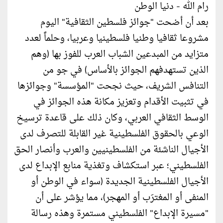
رام الله - دنيا الوطن
بعد أن أضحت "جوائز فلسطين الثقافية" اليوم
مشروعا ثقافيا وطنيا فلسطينيا وعربيا، وحلماً لعدد
متزايد من المبدعين الشباب العرب للفوز بها (وهم
الذين تستهدفهم الجوائز بالأساس) في جو من
التنافس الشريف، حيث نجحت "المؤسسة" وجوائزها
في تثبيت الأقدام وتعزيز مكانة هذه الجوائز في
الوسط الثقافي العربي، وكان ذلك على قاعدة ترسيخ
الوعي بالحقوق الفلسطينية غير القابلة للتصرف لدى
الأجيال الناشئة من الفلسطينيين والعرب وأنصار الحق
الفلسطيني؛ عبر استكشاف وتغذية منابع الإبداع لدى
الأجيال الفلسطينية الجديدة (سواء في الوطن أو
المنفى أو المغترَب أو المهجر)، مما يؤشر على أن
"مسيرة الإبداع" الفلسطيني مستمرة وهذه رسالة