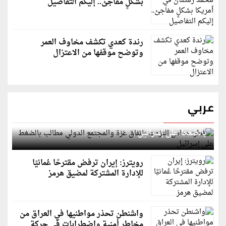
بشكلٍ مفاجئ.. إليكم التفاصيل
رندة كعدي تكشف مخاوف العمر
وتوضح موقفها من الاعتزال
عربي
قطر: حماس التزمت باتفاق غزة والمجتمع الدولي مطالب
بالضغط على إسرائيل
رويترز: إيران ترفض مقترحًا عُمانيًا
للإدارة المشتركة لمضيق هرمز
واشنطن تحذر مواطنيها في العراق من
مخاطر أمنية واضطرابات في حركة