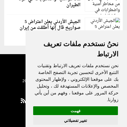
الطيران
الجيش الأردني يعلن اعتراض 5
صواريخ قال إنها أُطلقت من إيران
نحنُ نستخدم ملفات تعريف
الارتباط
نحن نستخدم ملفات تعريف الارتباط وتقنيات
التتبع الأخرى لتحسين تجربة التصفح الخاصة
بك على موقعنا الإلكتروني ، ولإظهار المحتوى
جميع الحقوق محفوظة لدنيا الوطن © 2003 - 2022
المخصص والإعلانات المستهدفة لك ، وتحليل
حركة المرور على موقعنا ، وفهم من أين يأتي
زوارنا.
فهمت
Privacy Policy
تغيير تفضيلاتي
|