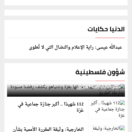
الدنيا حكايات
عبدالله عيسى: راية الإعلام والنضال التي لا تُطوى
شؤون فلسطينية
إسرائيل تعلن تقييد هجماتها بغزة ونتنياهو يكشف: رفضنا
مسودة لخارطة الطريق
112 شهيدًا .. أكبر جنازة جماعية في
غزة
الخارجية: وثيقة المقررة الأممية بشأن