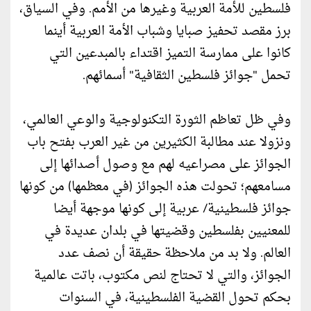
فلسطين للأمة العربية وغيرها من الأمم. وفي السياق،
برز مقصد تحفيز صبايا وشباب الأمة العربية أينما
كانوا على ممارسة التميز اقتداء بالمبدعين التي
تحمل "جوائز فلسطين الثقافية" أسمائهم.
وفي ظل تعاظم الثورة التكنولوجية والوعي العالمي،
ونزولا عند مطالبة الكثيرين من غير العرب بفتح باب
الجوائز على مصراعيه لهم مع وصول أصدائها إلى
مسامعهم؛ تحولت هذه الجوائز (في معظمها) من كونها
جوائز فلسطينية/ عربية إلى كونها موجهة أيضا
للمعنيين بفلسطين وقضيتها في بلدان عديدة في
العالم. ولا بد من ملاحظة حقيقة أن نصف عدد
الجوائز، والتي لا تحتاج لنص مكتوب، باتت عالمية
بحكم تحول القضية الفلسطينية، في السنوات