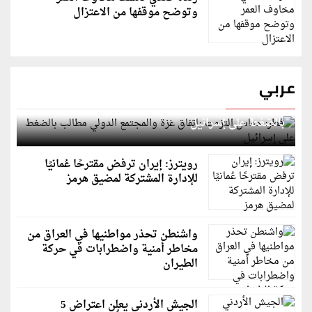
وتوضح موقفها من الاعتزال
عربي
قطر: حماس التزمت باتفاق غزة والمجتمع الدولي مطالب
بالضغط على إسرائيل
رويترز: إيران ترفض مقترحًا عُمانيًا
للإدارة المشتركة لمضيق هرمز
واشنطن تحذر مواطنيها في العراق من
مخاطر أمنية واضطرابات في حركة
الطيران
الجيش الأردني يعلن اعتراض 5