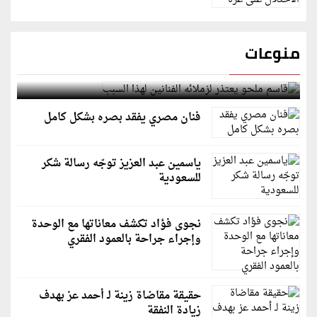
منوعات
قاسم ملحو يعتذر لزملائه الفنانين لهذا السبب
فنان مصري يفقد بصره بشكل كامل
ياسمين عبد العزيز توجّه رسالة شكر
للسعودية
نجوى فؤاد تكشف معاناتها مع الوحدة
وإجراء جراحة بالعمود الفقري
حقيقة مقاضاة زينة لـ أحمد عز بهدف
زيادة النفقة