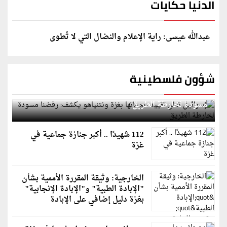
الدنيا حكايات
عبدالله عيسى: راية الإعلام والنضال التي لا تُطوى
شؤون فلسطينية
إسرائيل تعلن تقييد هجماتها بغزة ونتنياهو يكشف: رفضنا
مسودة لخارطة الطريق
112 شهيدًا .. أكبر جنازة جماعية في
غزة
الخارجية: وثيقة المقررة الأممية بشأن
"الإبادة الطبية" و"الإبادة الإنجابية"
بغزة دليل إضافي على الإبادة