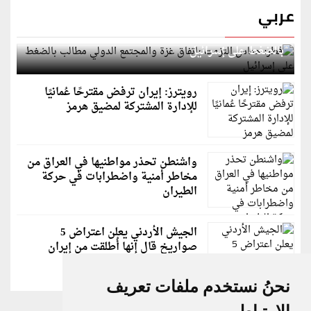
عربي
قطر: حماس التزمت باتفاق غزة والمجتمع الدولي مطالب
بالضغط على إسرائيل
رويترز: إيران ترفض مقترحًا عُمانيًا
للإدارة المشتركة لمضيق هرمز
واشنطن تحذر مواطنيها في العراق من
مخاطر أمنية واضطرابات في حركة
الطيران
الجيش الأردني يعلن اعتراض 5
صواريخ قال إنها أُطلقت من إيران
نحنُ نستخدم ملفات تعريف