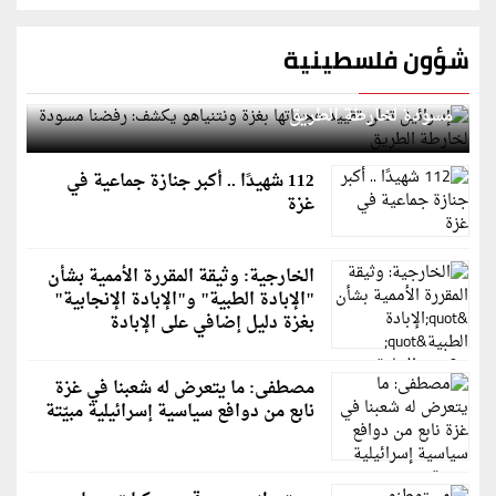
شؤون فلسطينية
إسرائيل تعلن تقييد هجماتها بغزة ونتنياهو يكشف: رفضنا
مسودة لخارطة الطريق
112 شهيدًا .. أكبر جنازة جماعية في
غزة
الخارجية: وثيقة المقررة الأممية بشأن
"الإبادة الطبية" و"الإبادة الإنجابية"
بغزة دليل إضافي على الإبادة
مصطفى: ما يتعرض له شعبنا في غزة
نابع من دوافع سياسية إسرائيلية مبيّتة