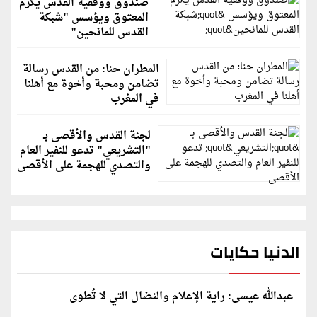
صندوق ووقفية القدس يكرم
المعتوق ويؤسس "شبكة
القدس للمانحين"
المطران حنا: من القدس رسالة
تضامن ومحبة وأخوة مع أهلنا
في المغرب
لجنة القدس والأقصى بـ
"التشريعي" تدعو للنفير العام
والتصدي للهجمة على الأقصى
الدنيا حكايات
عبدالله عيسى: راية الإعلام والنضال التي لا تُطوى