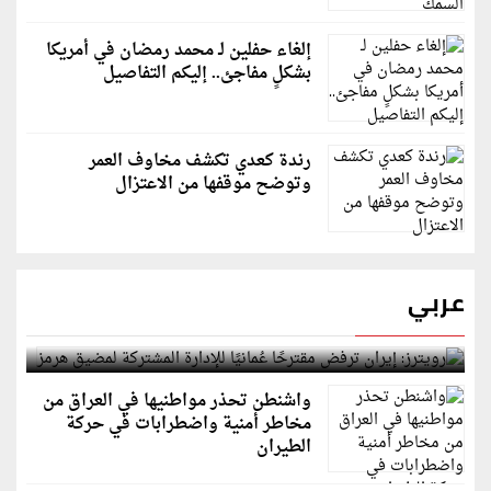
إلغاء حفلين لـ محمد رمضان في أمريكا
بشكلٍ مفاجئ.. إليكم التفاصيل
رندة كعدي تكشف مخاوف العمر
وتوضح موقفها من الاعتزال
عربي
رويترز: إيران ترفض مقترحًا عُمانيًا للإدارة المشتركة
لمضيق هرمز
واشنطن تحذر مواطنيها في العراق من
مخاطر أمنية واضطرابات في حركة
الطيران