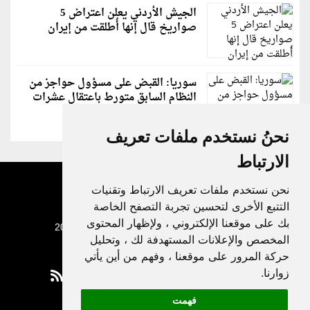
الجيش الأردني يعلن اعتراض 5
صواريخ قال إنها أُطلقت من إيران
سوريا: القبض على مسؤول حواجز من
النظام السابق متورط باعتقال عشرات
الشبان
نحنُ نستخدم ملفات تعريف
الارتباط
نحن نستخدم ملفات تعريف الارتباط وتقنيات
التتبع الأخرى لتحسين تجربة التصفح الخاصة
بك على موقعنا الإلكتروني ، ولإظهار المحتوى
جميع الحقوق محفوظة لدنيا الوطن © 2003 - 2022
المخصص والإعلانات المستهدفة لك ، وتحليل
حركة المرور على موقعنا ، وفهم من أين يأتي
زوارنا.
فهمت