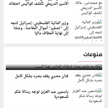
الأسير الدريملي تكشف كواليس اختفائه
وزير المالية الفلسطيني: إسرائيل تتجه
إلى "تصفير" أموال المقاصة.. وصلنا
إلى نهاية المطاف ماليًا
منوعات
قاسم ملحو يعتذر لزملائه الفنانين لهذا السبب
فنان مصري يفقد بصره بشكل كامل
ياسمين عبد العزيز توجّه رسالة شكر
للسعودية