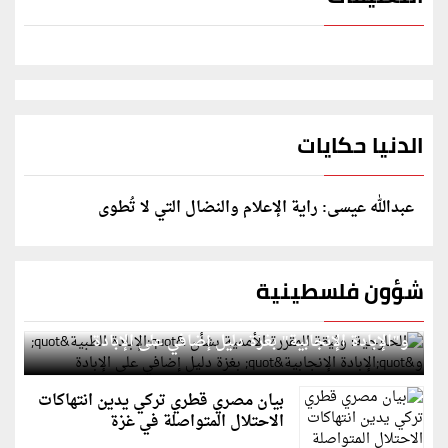
الدنيا حكايات
عبدالله عيسى: راية الإعلام والنضال التي لا تُطوى
شؤون فلسطينية
الخارجية: وثيقة المقررة الأممية بشأن "الإبادة الطبية"
و"الإبادة الإنجابية" بغزة دليل إضافي على الإبادة
بيان مصري قطري تركي يدين انتهاكات
الاحتلال المتواصلة في غزة