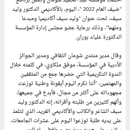
احتفت مؤسسة عبد الحميد شومان وضمن برنامج
"ضيف العام 2022 "، اليوم، بالأكاديمي الدكتور وليد
سيف، تحت عنوان "وليد سيف أكاديميا ومبدعا
وملهما"، وذلك برعاية عضو مجلس إدارة المؤسسة
الدكتورة علياء بوران.
وقال مدير منتدى شومان الثقافي ومدير الجوائز
الأدبية في المؤسسة، موفق ملكاوي، في كلمته خلال
الندوة التكريمية التي حضرها جمع من المثقفين
والمهتمين، "أننا نكرم اليوم أيقونة وطنية توزعت
مجهوداته على أكثر من مجال، فأبدع في جميعها،
وألهم كثيرين من طلبته وأقرانه، إنه الدكتور وليد
سيف الشاعر والكاتب والأكاديمي الفريد، الذي تتلمذ
على يديه طلبة توزعوا اليوم على عشرات الجامعات،