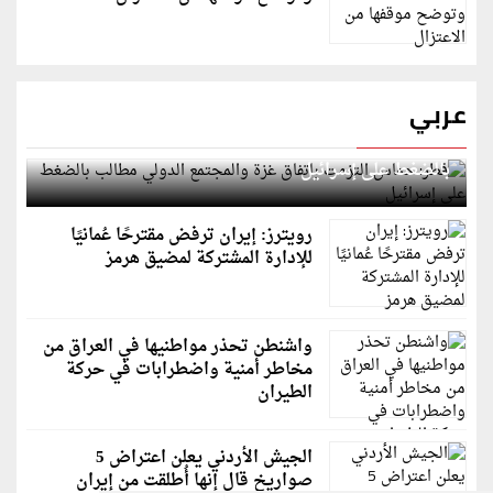
عربي
قطر: حماس التزمت باتفاق غزة والمجتمع الدولي مطالب
بالضغط على إسرائيل
رويترز: إيران ترفض مقترحًا عُمانيًا
للإدارة المشتركة لمضيق هرمز
واشنطن تحذر مواطنيها في العراق من
مخاطر أمنية واضطرابات في حركة
الطيران
الجيش الأردني يعلن اعتراض 5
صواريخ قال إنها أُطلقت من إيران