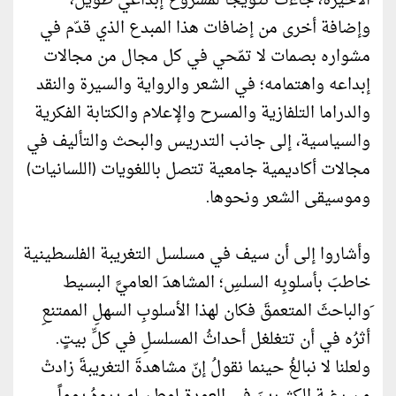
الأخيرة، جاءت تتويجًا لمشروع إبداعي طويل،
وإضافة أخرى من إضافات هذا المبدع الذي قدّم في
مشواره بصمات لا تمّحي في كل مجال من مجالات
إبداعه واهتمامه؛ في الشعر والرواية والسيرة والنقد
والدراما التلفازية والمسرح والإعلام والكتابة الفكرية
والسياسية، إلى جانب التدريس والبحث والتأليف في
مجالات أكاديمية جامعية تتصل باللغويات (اللسانيات)
وموسيقى الشعر ونحوها.
وأشاروا إلى أن سيف في مسلسل التغريبة الفلسطينية
خاطبَ بأسلوبِه السلسِ؛ المشاهدَ العاميَّ البسيط
َوالباحثَ المتعمقَ فكان لهذا الأسلوبِ السهلِ الممتنعِ
أثرُه في أن تتغلغل أحداثُ المسلسلِ في كلِّ بيتٍ.
ولعلنا لا نبالغُ حينما نقولُ إنّ مشاهدةَ التغريبةَ زادتْ