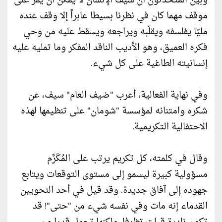
وبين المتحدثون أن سيف الإنسان لا يمكن أن يمر على
موقف مهما كان في نظرنا بسيطا عابراً إلا وقف عنده
مليّا يفلسفه ويقلّبه ويراجعه ويسقط عليه من وحي
فكره العميق، وهو الأديب الناقد المفكر وما تمليه عليه
إنسانيته الطاغية على كل شيء.
وفي نهاية الفعالية، أعرب "ضيف العام" سيف، عن
شكره وامتنانه لمؤسسة "شومان" على تنظيمها لهذه
الاحتفالية التكريمية.
وقال في كلمته، كل تكريم يرتب على المُكَرَّم
مسؤولية كبيرة ليسمو إلى مستوى التوقعات ويتابع
جهوده إلى آفاق جديدة. وقد قيل في أحد النحويين
القدماء إنه مات وفي نفسه شيء من "حتى"! قد