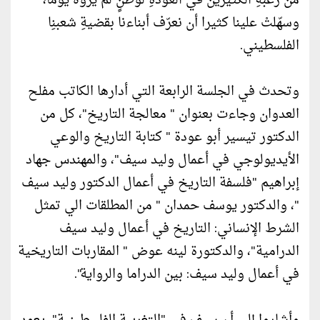
من رغبةِ الكثيرينَ في العودةِ لوطنٍ لم يروهُ يوماً،
وسهّلتْ علينا كثيرا أن نعرّف أبناءنا بقضيةِ شعبنِا
الفلسطيني.
وتحدث في الجلسة الرابعة التي أدارها الكاتب مفلح
العدوان وجاءت بعنوان " معالجة التاريخ"، كل من
الدكتور تيسير أبو عودة " كتابة التاريخ والوعي
الأيديولوجي في أعمال وليد سيف"، والمهندس جهاد
إبراهيم "فلسفة التاريخ في أعمال الدكتور وليد سيف
"، والدكتور يوسف حمدان " من المطلقات الي تمثل
الشرط الإنساني: التاريخ في أعمال وليد سيف
الدرامية"، والدكتورة لينه عوض " المقاربات التاريخية
في أعمال وليد سيف: بين الدراما والرواية".