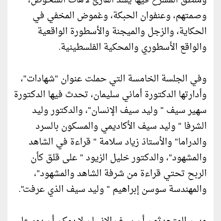
ومنطق المسرح فيها يشد القارئ لآهات الشخوص،
وصمتهم، وعنفوان الحبكة، وغموض المخفي في
الحكاية، والزجل والميجنة والأسطورة الواقعية
والواقع الأسطوري والمحكية الفلسطينية.
وفي الجلسة الخامسة التي حملت عنوان "شهادات"،
وأدارتها الدكتورة أماني سليمان، تحدث فيها الدكتورة
سهير سيف " وليد سيف الإنسان"، والدكتور وليد
الشرفا " وليد سيف الأكاديمي والمسكون بالسرد
والدراما" والأستاذ زياد سلامة " قراءة في الشاهد
والمشهود"، والدكتور خليل الزيود " على قلق كأن
الربح تحتي قراءة من شرفة الشاهد والمشهود"،
والمهندسة سوسن إبراهيم " وليد سيف الذي عرفت".