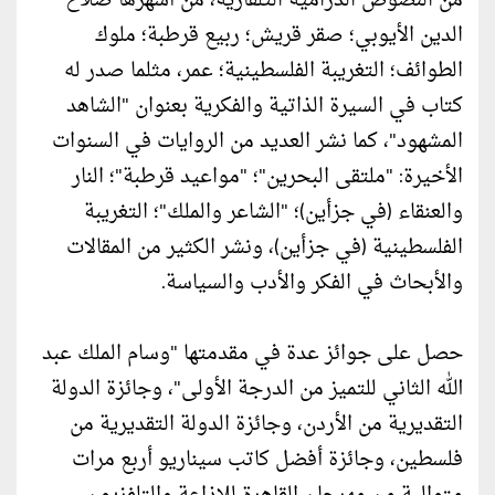
من النصوص الدرامية التلفازية، من أشهرها صلاح
الدين الأيوبي؛ صقر قريش؛ ربيع قرطبة؛ ملوك
الطوائف؛ التغريبة الفلسطينية؛ عمر، مثلما صدر له
كتاب في السيرة الذاتية والفكرية بعنوان "الشاهد
المشهود"، كما نشر العديد من الروايات في السنوات
الأخيرة: "ملتقى البحرين"؛ "مواعيد قرطبة"؛ النار
والعنقاء (في جزأين)؛ "الشاعر والملك"؛ التغريبة
الفلسطينية (في جزأين)، ونشر الكثير من المقالات
والأبحاث في الفكر والأدب والسياسة.
حصل على جوائز عدة في مقدمتها "وسام الملك عبد
الله الثاني للتميز من الدرجة الأولى"، وجائزة الدولة
التقديرية من الأردن، وجائزة الدولة التقديرية من
فلسطين، وجائزة أفضل كاتب سيناريو أربع مرات