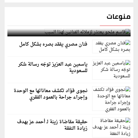
منوعات
قاسم ملحو يعتذر لزملائه الفنانين لهذا السبب
فنان مصري يفقد بصره بشكل كامل
ياسمين عبد العزيز توجّه رسالة شكر
للسعودية
نجوى فؤاد تكشف معاناتها مع الوحدة
وإجراء جراحة بالعمود الفقري
حقيقة مقاضاة زينة لـ أحمد عز بهدف
زيادة النفقة