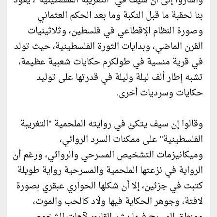
وأشاروا إلى أن سيف في "التغريبة الفلسطينية"، يعود
بنا لحقبة ما قبل النكبة وما بعد الحكم العثماني
وصورة النظام الإقطاعي في فلسطين، وثلاثينيات
القرن الماضي، وبدايات الثورة الفلسطينية، حيث تولد
في قرية منسية في طولكرم حكايات شعبية عظيمة،
تشبه إطار ألف ليلة وليلة في قدرتها على توليد
حكايات وسرديات أخرى.
وقالوا إن سيف يتكئ في روايته الملحمية "التغريبة
الفلسطينية" على ممكنات السرد الروائي،
وميكانيزمات التشخيص المسرحي والروائي، ورغم أن
الرواية في نزعتها الملحمية والمسرحية رواية طويلة
كتبت في جزئين، إلا أن شكلها الحواري عبقري بصورة
لافتة، وجوهر الحكاية فيها ولّاد كالحب والموت،