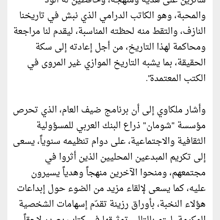
سائرين على هديه ومنهجه، وحافظين له الود
والمحبة، وهو الكاتب الدرامي الذي نبش في تاريخنا
النازف، والتقط منه لحظته المناسبة، ليقدم لنا مراجعة
ومحاكمة لهذا التاريخ، من أجل إعادته إلى سكة
الحقيقة، بما يشبه التاريخ الموازي غير المروى في
الكتب المعتمدة".
وأشار ملكاوي إلى أن برنامج ضيف العام، الذي تحرص
مؤسسة "شومان" ذراع البنك العربي للمسؤولية
الثقافية والاجتماعية، على دوام تنظيمه سنوياً، يسعى
إلى تكريم المبدعين المحليين الذين أثروا في
مجتمعهم، ومنحوا الآخرين منهجاً وهدياً يسيرون
عليه، كما يسعى لإلقاء مزيد من الضوء حول إبداعات
هؤلاء النخبة، بأوراق رزينة تقدّم إسهامات الشخصية