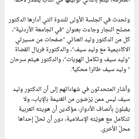
المكرمة، ليتم بالتالي توثيقها في كتاب يصدر لاحقاً.
وتحدث في الجلسة الأولى للندوة التي أدارها الدكتور
مصلح النجار وجاءت بعنوان "في الجامعة الأردنية"،
كل من الدكتور وليد العناتي "صفحات من مسيرتي
الاكاديمية مع وليد سيف"، والدكتورة فريال القضاة
"وليد سيف وتكامل الهويات"، والدكتور هيثم سرحان
" وليد سيف طائرا محكيا".
وأشار المتحدثون في شهاداتهم إلى أن الدكتور وليد
سيف ليس ممن يَرْضون من الغنيمة بالإياب، ولا
يقبلونَ بأنصاف الأدوار، مؤكدين أن هويته العربية
تتكامل مع هويّته الإسلامية، دون أن تحلّ إحداها
محلّ الأخرى.