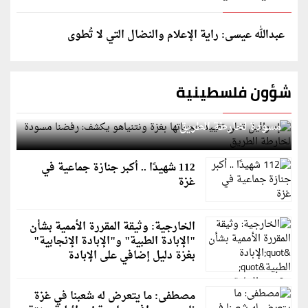
عبدالله عيسى: راية الإعلام والنضال التي لا تُطوى
شؤون فلسطينية
إسرائيل تعلن تقييد هجماتها بغزة ونتنياهو يكشف: رفضنا
مسودة لخارطة الطريق
112 شهيدًا .. أكبر جنازة جماعية في
غزة
الخارجية: وثيقة المقررة الأممية بشأن
"الإبادة الطبية" و"الإبادة الإنجابية"
بغزة دليل إضافي على الإبادة
مصطفى: ما يتعرض له شعبنا في غزة