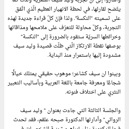
وأشاروا إلى أن تجربة وليد سيف الشعريّة ولدت كما
يتّضح لقارئها، في لحظة الانهيار العظيم الّذي اتّفق
على تسميته "النكسة". ولذا فإنّ كلّ قراءة جديدة لهذه
التجربة، وكلّ محاولة للتعرّف على ملامحها ومذاقاتها
وخرائطها السريّة ستقود بالضرورة إلى "النكسة"
بوصفها نقطة الارتكاز الّتي ظلّت قصيدة وليد سيف
مشدودة إليها باستمرار منذ البداية.
وبينوا ان سيف كشاعر؛ موهوب حقيقي يمتلك خيالًا
شجاعًا ومعرفة جامعة باللغة العربية وبأساليب التعبير
النثري على اختلاف فنونه.
والجلسة الثالثة التي جاءت بعنوان " وليد سيف
الروائي" وأدارتها الدكتورة صبحه علقم، فقد تحدث