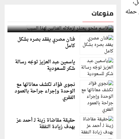
ل،
 حمله
منوعات
قاسم ملحو يعتذر لزملائه الفنانين لهذا السبب
فنان مصري يفقد بصره بشكل
كامل
ياسمين عبد العزيز توجّه رسالة
شكر للسعودية
نجوى فؤاد تكشف معاناتها مع
الوحدة وإجراء جراحة بالعمود
الفقري
حقيقة مقاضاة زينة لـ أحمد عز
بهدف زيادة النفقة