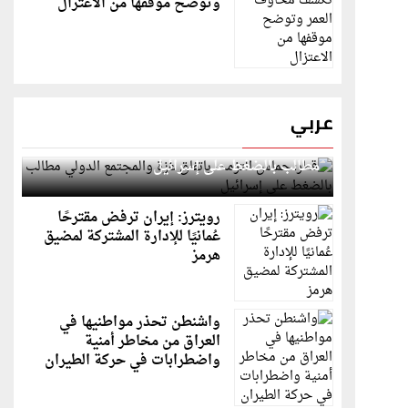
وتوضح موقفها من الاعتزال
عربي
قطر: حماس التزمت باتفاق غزة والمجتمع الدولي
مطالب بالضغط على إسرائيل
رويترز: إيران ترفض مقترحًا
عُمانيًا للإدارة المشتركة لمضيق
هرمز
واشنطن تحذر مواطنيها في
العراق من مخاطر أمنية
واضطرابات في حركة الطيران