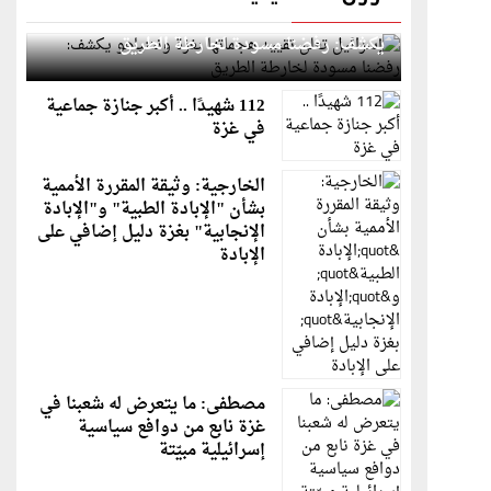
إسرائيل تعلن تقييد هجماتها بغزة ونتنياهو
يكشف: رفضنا مسودة لخارطة الطريق
112 شهيدًا .. أكبر جنازة جماعية
في غزة
الخارجية: وثيقة المقررة الأممية
بشأن "الإبادة الطبية" و"الإبادة
الإنجابية" بغزة دليل إضافي على
الإبادة
مصطفى: ما يتعرض له شعبنا في
غزة نابع من دوافع سياسية
إسرائيلية مبيّتة