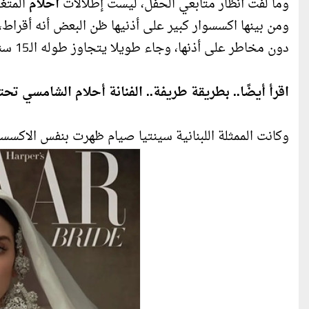
وما لفت أنظار متابعي الحفل، ليست إطلالات
أحلام
المتغي
ومن بينها اكسسوار كبير على أذنيها ظن البعض أنه أقراط
دون مخاطر على أذنها، وجاء طويلا يتجاوز طوله الـ15 سنتيمتر، ومرصع بالكريستالات، من تصميم نيكولا جبران أيضا.
اقرأ أيضًا..
بطريقة طريفة.. الفنانة أحلام الشامسي تحت
وكانت الممثلة اللبنانية سينتيا صيام ظهرت بنفس الاكسسوار على غلا