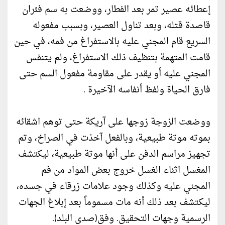
إعطائه عصير تمر بعد الفطار، ووضعت به سم فئران
قاصدة قتله، وبعد تناول العصير، وبسبب مفعوله
السريع قام المجني عليه بالاستفراغ من فمه، في حين
قامت المتهمة بتنظيف ذلك الاستفراغ، ولم يتنفس
المجني عليه أو يقدر على مقاومة مفعول السم حتى
فارق الحياة ولفظ أنفاسه الآخيرة .
ووضعت الزوجة زوجها على آريكة حتى توهم اشقائه
بموته موتة طبيعية، وبالفعل آخذت في الصراخ، وتم
تجهيز مراسم الدفن على أنها موتة طبيعية، ليكتشف
المغسل اثناء الغسل خروج بعض المواد من فم
المجني عليه وكذلك وجود علامات زرقاء في جسده،
ليكتشف بعد ذلك أنه مات مسموماً بعد إبلاغ الجهات
الرسمية وجهات التحقيق. وفق(صدى البلد).