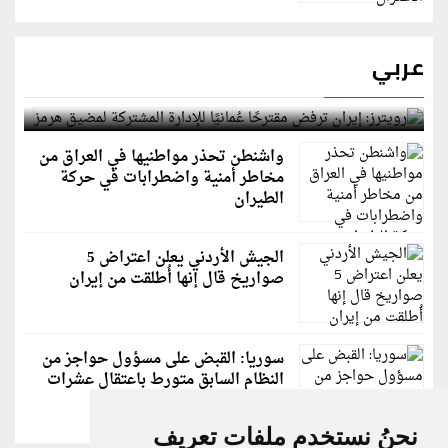
عربي
رويترز: إيران ترفض مقترحًا عُمانيًا للإدارة المشتركة
لمضيق هرمز
واشنطن تحذر مواطنيها في العراق من
مخاطر أمنية واضطرابات في حركة
الطيران
الجيش الأردني يعلن اعتراض 5
صواريخ قال إنها أُطلقت من إيران
سوريا: القبض على مسؤول حواجز من
النظام السابق متورط باعتقال عشرات
الشبان
نحنُ نستخدم ملفات تعريف