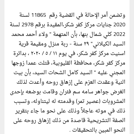
وتضمن أمر الإحالة في القضية رقم 11865 لسنة
2020 جنایات مرکز کفر شکر،المقيدة برقم 2978 لسنة
2022 كلي شمال بنها، بأن المتهمة " ولاء أحمد محمد
السيد الكيلاني" ٢٩ سنة - ربة منزل ومقيمة قرية
اسنيت مركز كفر شكر، في يوم ١١ / ٥ / ٢٠٢٠ ، بدائرة
مركز كفر شكر، محافظة القليوبية، قتلت عمدا زوجها
المجني عليه " السيد كامل الشحات السيد، بأن بيت
النية وعقدت العزم على إزهاق روحه وأعدت لذلك
الغرض جواهر سامه سم فئران وقامت بوضعه بإحدى
المشروبات (عصير تمر) وقدمته له ليتناوله، وتسبب
ذلك في موته عاجلاً وذلك على نحو ما جاء بتقرير
الصفة التشريحية قاصدة من ذلك إزهاق روحه على
النحو المبين بالتحقيقات .