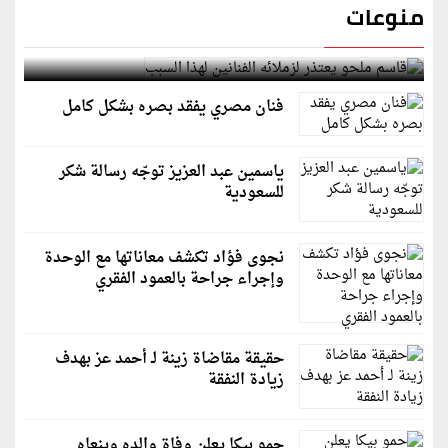
منوعات
قاسم ملحو يعتذر لزملائه الفنانين لهذا السبب
فنان مصري يفقد بصره بشكل كامل
ياسمين عبد العزيز توجّه رسالة شكر
للسعودية
نجوى فؤاد تكشف معاناتها مع الوحدة
وإجراء جراحة بالعمود الفقري
حقيقة مقاضاة زينة لـ أحمد عز بهدف
زيادة النفقة
حمو بيكا يعلن وفاة والده وينعاه