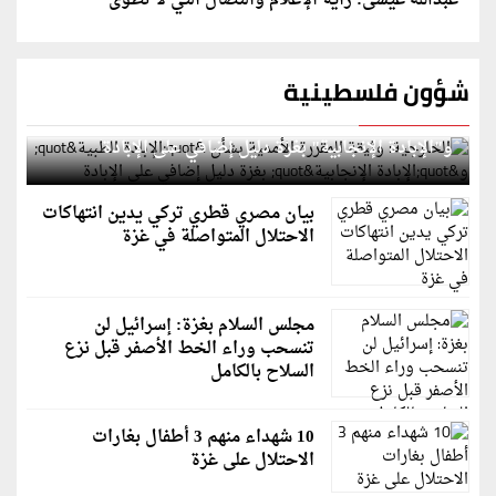
عبدالله عيسى: راية الإعلام والنضال التي لا تُطوى
شؤون فلسطينية
الخارجية: وثيقة المقررة الأممية بشأن "الإبادة الطبية"
و"الإبادة الإنجابية" بغزة دليل إضافي على الإبادة
بيان مصري قطري تركي يدين انتهاكات
الاحتلال المتواصلة في غزة
مجلس السلام بغزة: إسرائيل لن
تنسحب وراء الخط الأصفر قبل نزع
السلاح بالكامل
10 شهداء منهم 3 أطفال بغارات
الاحتلال على غزة