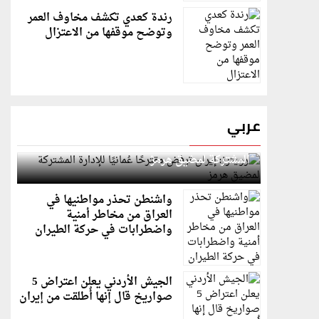
رندة كعدي تكشف مخاوف العمر
وتوضح موقفها من الاعتزال
عربي
رويترز: إيران ترفض مقترحًا عُمانيًا للإدارة
المشتركة لمضيق هرمز
واشنطن تحذر مواطنيها في
العراق من مخاطر أمنية
واضطرابات في حركة الطيران
الجيش الأردني يعلن اعتراض 5
صواريخ قال إنها أُطلقت من إيران