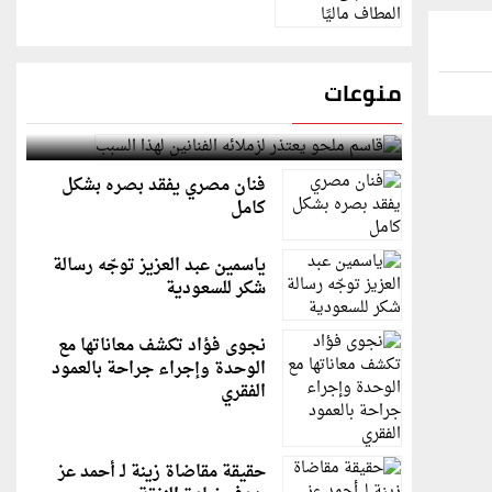
منوعات
قاسم ملحو يعتذر لزملائه الفنانين لهذا السبب
فنان مصري يفقد بصره بشكل
كامل
ياسمين عبد العزيز توجّه رسالة
شكر للسعودية
نجوى فؤاد تكشف معاناتها مع
الوحدة وإجراء جراحة بالعمود
الفقري
حقيقة مقاضاة زينة لـ أحمد عز