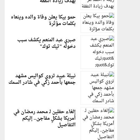
بهدف زيادة النفقة
حمو بيكا يعلن وفاة والده وينعاه
بكلمات مؤثرة
صبري عبد المنعم يكشف سبب
دخوله "تيك توك"
نبيلة عبيد تروي كواليس مشهد
جمعها بأحمد زكي في شادر السمك
إلغاء حفلين لـ محمد رمضان في
أمريكا بشكلٍ مفاجئ.. إليكم
التفاصيل