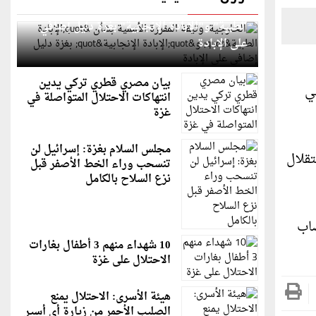
الخارجية: وثيقة المقررة الأممية بشأن "الإبادة
الطبية" و"الإبادة الإنجابية" بغزة دليل إضافي
على الإبادة
بيان مصري قطري تركي يدين
ي
انتهاكات الاحتلال المتواصلة في
غزة
مجلس السلام بغزة: إسرائيل لن
قلال
تنسحب وراء الخط الأصفر قبل
نزع السلاح بالكامل
صاب
10 شهداء منهم 3 أطفال بغارات
الاحتلال على غزة
هيئة الأسرى: الاحتلال يمنع
الصليب الأحمر من زيارة أي أسير