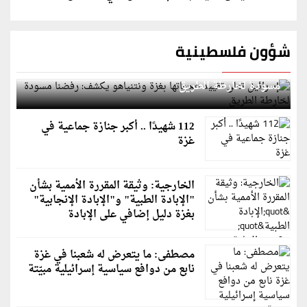
شؤون فلسطينية
إسرائيل تعلن تقييد هجماتها بغزة ونتنياهو يكشف: رفضنا
مسودة لخارطة الطريق
112 شهيدًا .. أكبر جنازة جماعية في
غزة
الخارجية: وثيقة المقررة الأممية بشأن
"الإبادة الطبية" و"الإبادة الإنجابية"
بغزة دليل إضافي على الإبادة
مصطفى: ما يتعرض له شعبنا في غزة
نابع من دوافع سياسية إسرائيلية مبيّتة