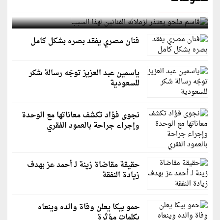
قاسم ملحو يعتذر لزملائه الفنانين لهذا السبب
فنان مصري يفقد بصره بشكل كامل
ياسمين عبد العزيز توجّه رسالة شكر
للسعودية
نجوى فؤاد تكشف معاناتها مع الوحدة
وإجراء جراحة بالعمود الفقري
حقيقة مقاضاة زينة لـ أحمد عز بهدف
زيادة النفقة
حمو بيكا يعلن وفاة والده وينعاه
بكلمات مؤثرة