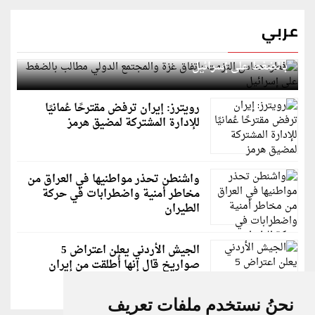
عربي
قطر: حماس التزمت باتفاق غزة والمجتمع الدولي مطالب
بالضغط على إسرائيل
رويترز: إيران ترفض مقترحًا عُمانيًا
للإدارة المشتركة لمضيق هرمز
واشنطن تحذر مواطنيها في العراق من
مخاطر أمنية واضطرابات في حركة
الطيران
الجيش الأردني يعلن اعتراض 5
صواريخ قال إنها أُطلقت من إيران
نحنُ نستخدم ملفات تعريف