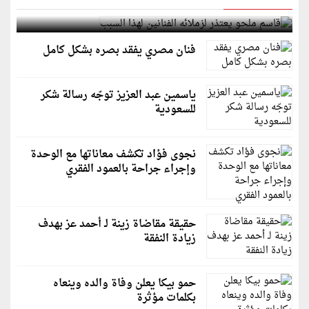
قاسم ملحو يعتذر لزملائه الفنانين لهذا السبب
فنان مصري يفقد بصره بشكل كامل
ياسمين عبد العزيز توجّه رسالة شكر
للسعودية
نجوى فؤاد تكشف معاناتها مع الوحدة
وإجراء جراحة بالعمود الفقري
حقيقة مقاضاة زينة لـ أحمد عز بهدف
زيادة النفقة
حمو بيكا يعلن وفاة والده وينعاه
بكلمات مؤثرة