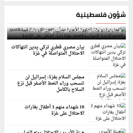
شؤون فلسطينية
الخارجية: وثيقة المقررة الأممية بشأن "الإبادة الطبية"
و"الإبادة الإنجابية" بغزة دليل إضافي على الإبادة
بيان مصري قطري تركي يدين انتهاكات
الاحتلال المتواصلة في غزة
مجلس السلام بغزة: إسرائيل لن
تنسحب وراء الخط الأصفر قبل نزع
السلاح بالكامل
10 شهداء منهم 3 أطفال بغارات
الاحتلال على غزة
هيئة الأسرى: الاحتلال يمنع الصليب