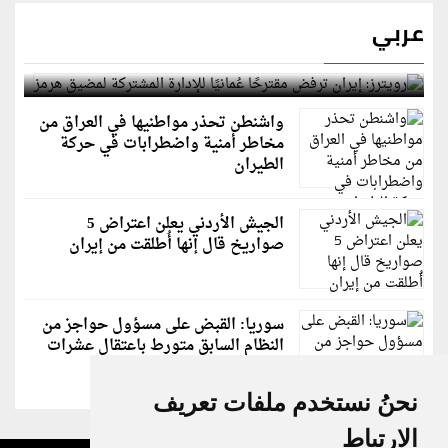
عربي
رويترز: إيران ترفض مقترحًا عُمانيًا للإدارة المشتركة
لمضيق هرمز
واشنطن تحذر مواطنيها في العراق من
مخاطر أمنية واضطرابات في حركة
الطيران
الجيش الأردني يعلن اعتراض 5
صواريخ قال إنها أُطلقت من إيران
سوريا: القبض على مسؤول حواجز من
النظام السابق متورط باعتقال عشرات
الشبان
نحنُ نستخدم ملفات تعريف
الارتباط