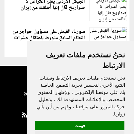
الجيش الأردني يعلن اعتراض 5
صواريخ قال إنها أُطلقت من إيران
سوريا: القبض على مسؤول حواجز من
النظام السابق متورط باعتقال عشرات
الشبان
نحنُ نستخدم ملفات تعريف
الارتباط
نحن نستخدم ملفات تعريف الارتباط وتقنيات
التتبع الأخرى لتحسين تجربة التصفح الخاصة
بك على موقعنا الإلكتروني ، ولإظهار المحتوى
جميع الحقوق محفوظة لدنيا الوطن © 2003 - 2022
المخصص والإعلانات المستهدفة لك ، وتحليل
حركة المرور على موقعنا ، وفهم من أين يأتي
زوارنا.
فهمت
Privacy Policy