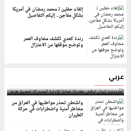
إلغاء حفلين لـ محمد رمضان في أمريكا
بشكلٍ مفاجئ.. إليكم التفاصيل
رندة كعدي تكشف مخاوف العمر
وتوضح موقفها من الاعتزال
عربي
رويترز: إيران ترفض مقترحًا عُمانيًا للإدارة المشتركة
لمضيق هرمز
واشنطن تحذر مواطنيها في العراق من
مخاطر أمنية واضطرابات في حركة
الطيران