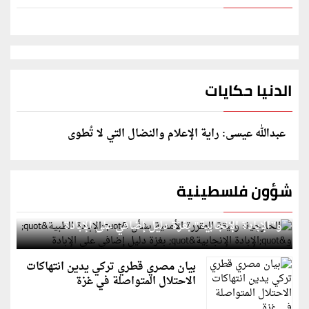
الدنيا حكايات
عبدالله عيسى: راية الإعلام والنضال التي لا تُطوى
شؤون فلسطينية
الخارجية: وثيقة المقررة الأممية بشأن "الإبادة الطبية"
و"الإبادة الإنجابية" بغزة دليل إضافي على الإبادة
بيان مصري قطري تركي يدين انتهاكات
الاحتلال المتواصلة في غزة