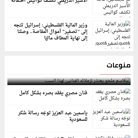
الأسير الدريملي تكشف كواليس اختفائه
وزير المالية الفلسطيني: إسرائيل تتجه
إلى "تصفير" أموال المقاصة.. وصلنا
إلى نهاية المطاف ماليًا
منوعات
قاسم ملحو يعتذر لزملائه الفنانين لهذا السبب
فنان مصري يفقد بصره بشكل كامل
ياسمين عبد العزيز توجّه رسالة شكر
للسعودية