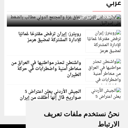
عربي
قطر: حماس التزمت باتفاق غزة والمجتمع الدولي مطالب
بالضغط على إسرائيل
رويترز: إيران ترفض مقترحًا عُمانيًا
للإدارة المشتركة لمضيق هرمز
واشنطن تحذر مواطنيها في العراق من
مخاطر أمنية واضطرابات في حركة
الطيران
الجيش الأردني يعلن اعتراض 5
صواريخ قال إنها أُطلقت من إيران
نحنُ نستخدم ملفات تعريف
الارتباط