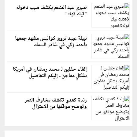
صبري عبد المنعم يكشف سبب دخوله
"تيك توك"
نبيلة عبيد تروي كواليس مشهد جمعها
بأحمد زكي في شادر السمك
إلغاء حفلين لـ محمد رمضان في أمريكا
بشكلٍ مفاجئ.. إليكم التفاصيل
رندة كعدي تكشف مخاوف العمر
وتوضح موقفها من الاعتزال