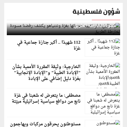
شؤون فلسطينية
إسرائيل تعلن تقييد هجماتها بغزة ونتنياهو يكشف: رفضنا
مسودة لخارطة الطريق
112 شهيدًا .. أكبر جنازة جماعية في
غزة
الخارجية: وثيقة المقررة الأممية بشأن
"الإبادة الطبية" و"الإبادة الإنجابية"
بغزة دليل إضافي على الإبادة
مصطفى: ما يتعرض له شعبنا في غزة
نابع من دوافع سياسية إسرائيلية مبيّتة
مستوطنون يحرقون مركبات ويهاجمون