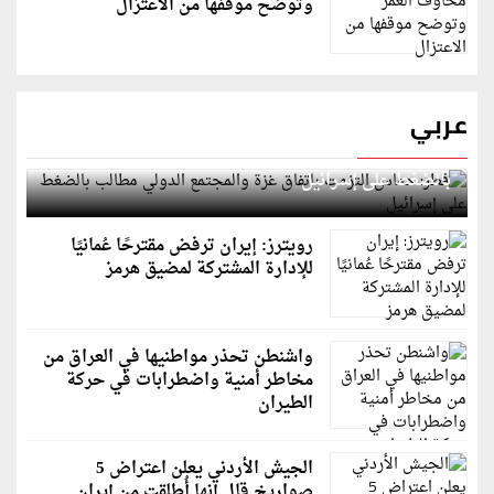
وتوضح موقفها من الاعتزال
عربي
قطر: حماس التزمت باتفاق غزة والمجتمع الدولي مطالب
بالضغط على إسرائيل
رويترز: إيران ترفض مقترحًا عُمانيًا
للإدارة المشتركة لمضيق هرمز
واشنطن تحذر مواطنيها في العراق من
مخاطر أمنية واضطرابات في حركة
الطيران
الجيش الأردني يعلن اعتراض 5
صواريخ قال إنها أُطلقت من إيران