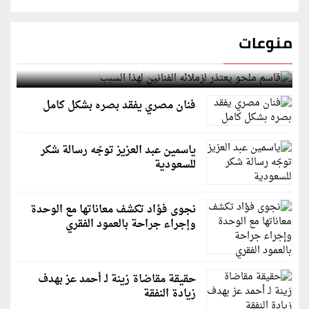
منوعات
قاسم ملحو يعتذر لزملائه الفنانين لهذا السبب
فنان مصري يفقد بصره بشكل كامل
ياسمين عبد العزيز توجّه رسالة شكر
للسعودية
نجوى فؤاد تكشف معاناتها مع الوحدة
وإجراء جراحة بالعمود الفقري
حقيقة مقاضاة زينة لـ أحمد عز بهدف
زيادة النفقة