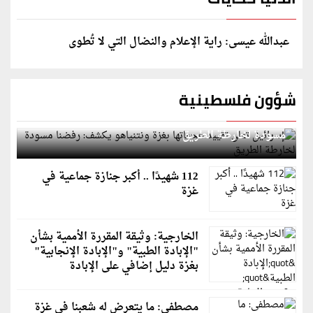
عبدالله عيسى: راية الإعلام والنضال التي لا تُطوى
شؤون فلسطينية
إسرائيل تعلن تقييد هجماتها بغزة ونتنياهو يكشف: رفضنا
مسودة لخارطة الطريق
112 شهيدًا .. أكبر جنازة جماعية في
غزة
الخارجية: وثيقة المقررة الأممية بشأن
"الإبادة الطبية" و"الإبادة الإنجابية"
بغزة دليل إضافي على الإبادة
مصطفى: ما يتعرض له شعبنا في غزة