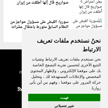
صواريخ قال إنها أُطلقت من إيران
سوريا: القبض على مسؤول حواجز من
النظام السابق متورط باعتقال عشرات
الشبان
نحنُ نستخدم ملفات تعريف
الارتباط
نحن نستخدم ملفات تعريف الارتباط وتقنيات
التتبع الأخرى لتحسين تجربة التصفح الخاصة
بك على موقعنا الإلكتروني ، ولإظهار المحتوى
جميع الحقوق محفوظة لدنيا الوطن © 2003 - 2022
المخصص والإعلانات المستهدفة لك ، وتحليل
حركة المرور على موقعنا ، وفهم من أين يأتي
زوارنا.
فهمت
Privacy Policy
تغيير تفضيلاتي
|