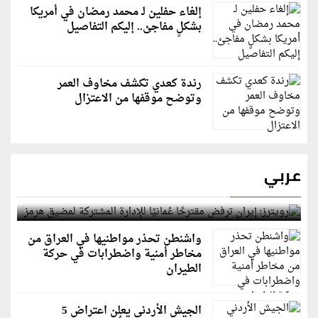
إلغاء حفلين لـ محمد رمضان في أمريكا
بشكلٍ مفاجئ.. إليكم التفاصيل
رندة كعدي تكشف مخاوف العمر
وتوضح موقفها من الاعتزال
عربي
رويترز: إيران ترفض مقترحًا عُمانيًا للإدارة المشتركة
لمضيق هرمز
واشنطن تحذر مواطنيها في العراق من
مخاطر أمنية واضطرابات في حركة
الطيران
الجيش الأردني يعلن اعتراض 5