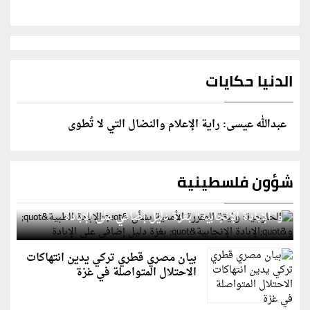
الدنيا حكايات
عبدالله عيسى: راية الإعلام والنضال التي لا تُطوى
شؤون فلسطينية
الخارجية: وثيقة المقررة الأممية بشأن "الإبادة الطبية"
و"الإبادة الإنجابية" بغزة دليل إضافي على الإبادة
بيان مصري قطري تركي يدين انتهاكات
الاحتلال المتواصلة في غزة