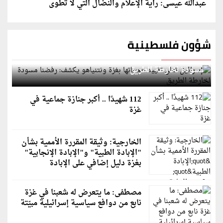
عبدالله عيسى: راية الإعلام والنضال التي لا تُطوى
شؤون فلسطينية
إسرائيل تعلن تقييد هجماتها بغزة ونتنياهو يكشف: رفضنا
مسودة لخارطة الطريق
112 شهيدًا .. أكبر جنازة جماعية في
غزة
الخارجية: وثيقة المقررة الأممية بشأن
"الإبادة الطبية" و"الإبادة الإنجابية"
بغزة دليل إضافي على الإبادة
مصطفى: ما يتعرض له شعبنا في غزة
نابع من دوافع سياسية إسرائيلية مبيّتة