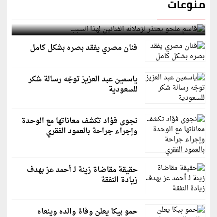
منوعات
قاسم ملحو يعتذر لزملائه الفنانين لهذا السبب
فنان مصري يفقد بصره بشكل كامل
ياسمين عبد العزيز توجّه رسالة شكر
للسعودية
نجوى فؤاد تكشف معاناتها مع الوحدة
وإجراء جراحة بالعمود الفقري
حقيقة مقاضاة زينة لـ أحمد عز بهدف
زيادة النفقة
حمو بيكا يعلن وفاة والده وينعاه