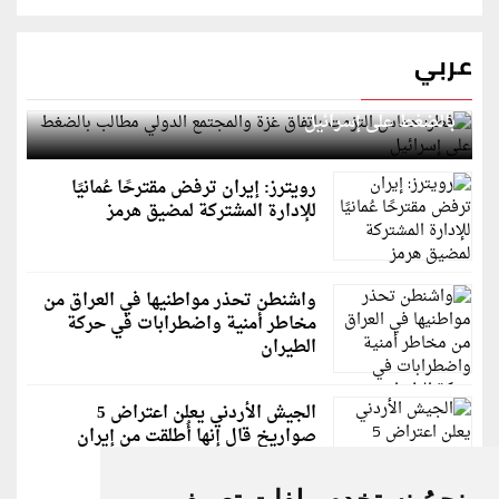
عربي
قطر: حماس التزمت باتفاق غزة والمجتمع الدولي مطالب
بالضغط على إسرائيل
رويترز: إيران ترفض مقترحًا عُمانيًا
للإدارة المشتركة لمضيق هرمز
واشنطن تحذر مواطنيها في العراق من
مخاطر أمنية واضطرابات في حركة
الطيران
الجيش الأردني يعلن اعتراض 5
صواريخ قال إنها أُطلقت من إيران