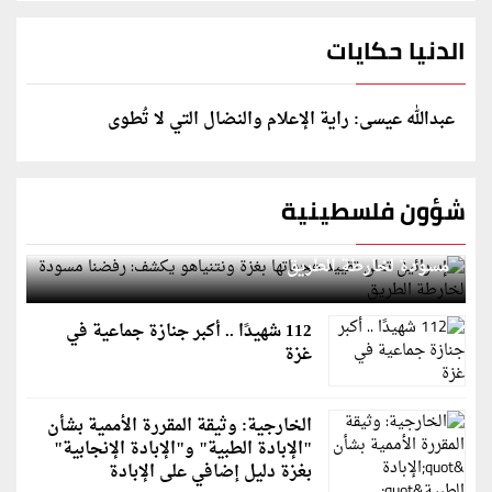
الدنيا حكايات
عبدالله عيسى: راية الإعلام والنضال التي لا تُطوى
شؤون فلسطينية
إسرائيل تعلن تقييد هجماتها بغزة ونتنياهو يكشف: رفضنا
مسودة لخارطة الطريق
112 شهيدًا .. أكبر جنازة جماعية في
غزة
الخارجية: وثيقة المقررة الأممية بشأن
"الإبادة الطبية" و"الإبادة الإنجابية"
بغزة دليل إضافي على الإبادة