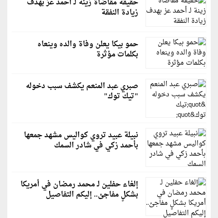
حقيقة مقاضاة زينة لـ أحمد عز بهدف
زيادة النفقة
حمو بيكا يعلن وفاة والده وينعاه
بكلمات مؤثرة
صبري عبد المنعم يكشف سبب دخوله
"تيك توك"
نبيلة عبيد تروي كواليس مشهد جمعها
بأحمد زكي في شادر السمك
إلغاء حفلين لـ محمد رمضان في أمريكا
بشكلٍ مفاجئ.. إليكم التفاصيل