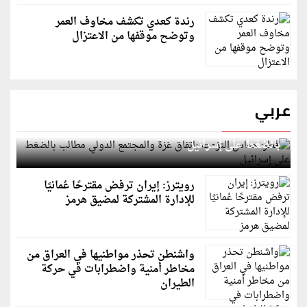
رندة كعدي تكشف مخاوف العمر
وتوضح موقفها من الاعتزال
عربي
قطر: حماس التزمت باتفاق غزة والمجتمع الدولي مطالب
بالضغط على إسرائيل
رويترز: إيران ترفض مقترحًا عُمانيًا
للإدارة المشتركة لمضيق هرمز
واشنطن تحذر مواطنيها في العراق من
مخاطر أمنية واضطرابات في حركة
الطيران