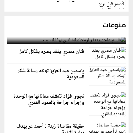
منوعات
قاسم ملحو يعتذر لزملائه الفنانين لهذا السبب
فنان مصري يفقد بصره بشكل كامل
ياسمين عبد العزيز توجّه رسالة شكر
للسعودية
نجوى فؤاد تكشف معاناتها مع الوحدة
وإجراء جراحة بالعمود الفقري
حقيقة مقاضاة زينة لـ أحمد عز بهدف
زيادة النفقة