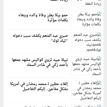
حمو بيكا يعلن وفاة والده وينعاه
بكلمات مؤثرة
صبري عبد المنعم يكشف سبب دخوله
"تيك توك"
نبيلة عبيد تروي كواليس مشهد جمعها
بأحمد زكي في شادر السمك
إلغاء حفلين لـ محمد رمضان في أمريكا
بشكلٍ مفاجئ.. إليكم التفاصيل