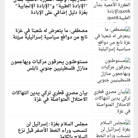
"الإبادة الطبية" و"الإبادة الإنجابية"
بغزة دليل إضافي على الإبادة
مصطفى: ما يتعرض له شعبنا في غزة
نابع من دوافع سياسية إسرائيلية مبيّتة
مستوطنون يحرقون مركبات ويهاجمون
منازل فلسطينيين جنوبي نابلس
بيان مصري قطري تركي يدين انتهاكات
الاحتلال المتواصلة في غزة
مجلس السلام بغزة: إسرائيل لن
تنسحب وراء الخط الأصفر قبل نزع
السلاح بالكامل