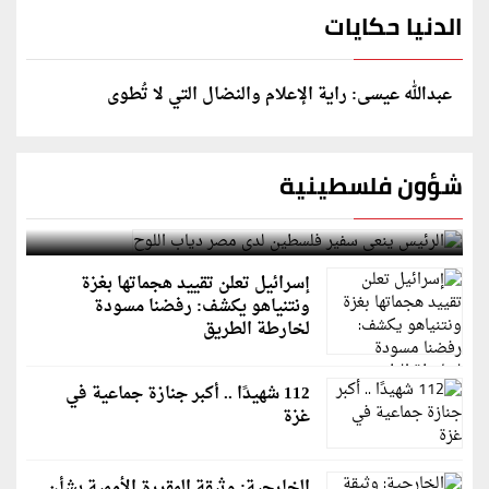
الدنيا حكايات
عبدالله عيسى: راية الإعلام والنضال التي لا تُطوى
شؤون فلسطينية
الرئيس ينعى سفير فلسطين لدى مصر دياب اللوح
إسرائيل تعلن تقييد هجماتها بغزة
ونتنياهو يكشف: رفضنا مسودة
لخارطة الطريق
112 شهيدًا .. أكبر جنازة جماعية في
غزة
الخارجية: وثيقة المقررة الأممية بشأن