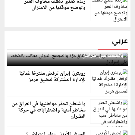
رندة كعدي تكشف مخاوف العمر
وتوضح موقفها من الاعتزال
عربي
قطر: حماس التزمت باتفاق غزة والمجتمع الدولي مطالب
بالضغط على إسرائيل
رويترز: إيران ترفض مقترحًا عُمانيًا
للإدارة المشتركة لمضيق هرمز
واشنطن تحذر مواطنيها في العراق من
مخاطر أمنية واضطرابات في حركة
الطيران
الجيش الأردني يعلن اعتراض 5