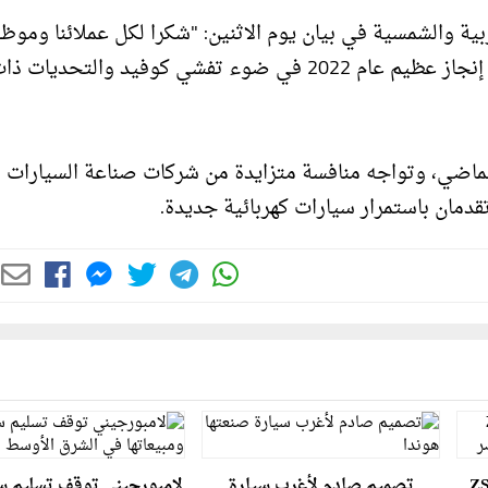
بية والشمسية في بيان يوم الاثنين: "شكرا لكل عملائنا وموظف
وموردينا ومساهمينا وداعمينا الذين ساعدونا على تحقيق إنجاز عظيم عام 2022 في ضوء تفشي كوفيد والتحديات 
الماضي، وتواجه منافسة متزايدة من شركات صناعة السيارات
تقدمان باستمرار سيارات كهربائية جديدة.
يادة جديدة بأسعار إم جي ZS
تصميم صادم لأغرب سيارة
لامبورجيني توقف تسليم سي