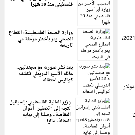
فلسطيني منذ 30 شهرا
وزارة الصحة الفلسطينية: القطاع
وبحسب موقع (روسيا اليوم)، فقد تجاوز حجم المبيعات الرقم القياسي السابق عندما باعت الشركة 936 ألف سيارة عام 2021،
الصحي يمر بأخطر مرحلة في
تاريخه
بعد نشر صورته مع مجندتين..
عائلة الأسير الدريملي تكشف
كواليس اختفائه
شركة هدفها التنموي، بالرغم من دفعة مبيعات قوية نهاية العام تضمنت عرض تخفيضات نادرة بقيمة 7500 دولار
وزير المالية الفلسطيني: إسرائيل
تتجه إلى "تصفير" أموال
ا
المقاصة.. وصلنا إلى نهاية
المطاف ماليًا