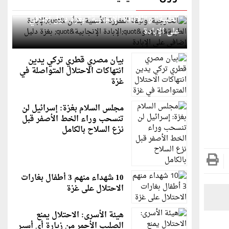
الخارجية: وثيقة المقررة الأممية بشأن "الإبادة
الطبية" و"الإبادة الإنجابية" بغزة دليل إضافي
على الإبادة
بيان مصري قطري تركي يدين
انتهاكات الاحتلال المتواصلة في
غزة
مجلس السلام بغزة: إسرائيل لن
تنسحب وراء الخط الأصفر قبل
نزع السلاح بالكامل
10 شهداء منهم 3 أطفال بغارات
الاحتلال على غزة
هيئة الأسرى: الاحتلال يمنع
الصليب الأحمر من زيارة أي أسير