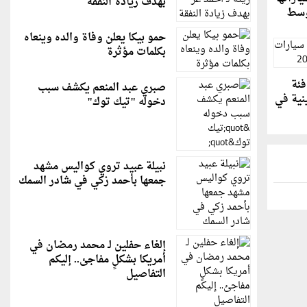
بهدف زيادة النفقة
أوسط
حمو بيكا يعلن وفاة والده وينعاه
بكلمات مؤثرة
فئة
صبري عبد المنعم يكشف سبب
نية في
دخوله "تيك توك"
نبيلة عبيد تروي كواليس مشهد
جمعها بأحمد زكي في شادر السمك
إلغاء حفلين لـ محمد رمضان في
أمريكا بشكلٍ مفاجئ.. إليكم
التفاصيل