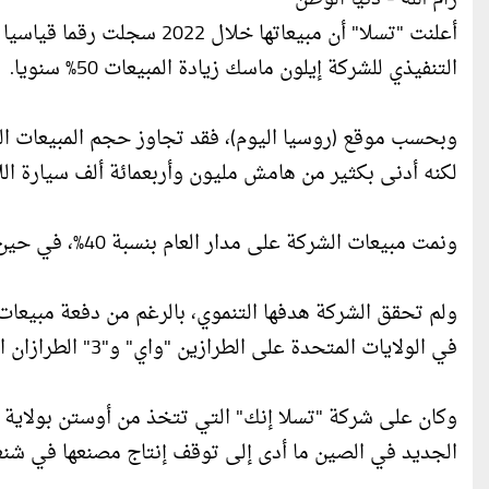
التنفيذي للشركة إيلون ماسك زيادة المبيعات 50% سنويا.
لكنه أدنى بكثير من هامش مليون وأربعمائة ألف سيارة اللاز
ونمت مبيعات الشركة على مدار العام بنسبة 40%، في حين قفز الإنتاج بنسبة 47%، ليصل إلى 1.37 مليون سيارة.
في الولايات المتحدة على الطرازين "واي" و"3" الطرازان الأكثر مبيعا لدى الشركة.
وكان على شركة "تسلا إنك" التي تتخذ من أوستن بولاية تك
الجديد في الصين ما أدى إلى توقف إنتاج مصنعها في شنغ