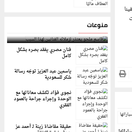
ينا
ذات
منوعات
قاسم ملحو يعتذر لزملائه الفنانين لهذا السبب
فنان مصري يفقد بصره بشكل
كامل
ياسمين عبد العزيز توجّه رسالة
شكر للسعودية
نجوى فؤاد تكشف معاناتها مع
الوحدة وإجراء جراحة بالعمود
الفقري
حقيقة مقاضاة زينة لـ أحمد عز
اراتها