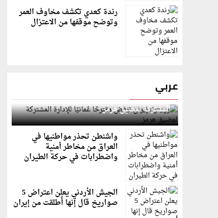
رندة كعدي تكشف مخاوف العمر
وتوضح موقفها من الاعتزال
عربي
رويترز: إيران ترفض مقترحًا عُمانيًا للإدارة
المشتركة لمضيق هرمز
واشنطن تحذر مواطنيها في
العراق من مخاطر أمنية
واضطرابات في حركة الطيران
الجيش الأردني يعلن اعتراض 5
صواريخ قال إنها أُطلقت من إيران