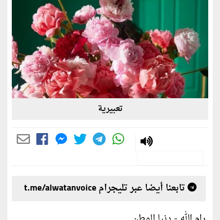
تعبيرية
تابعنا أيضا عبر تليجرام t.me/alwatanvoice
رام الله - دنيا الوطن