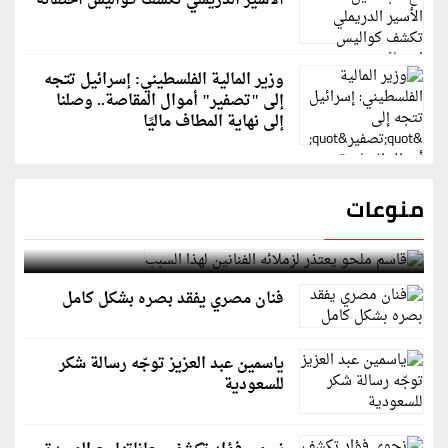
الأسير الدريملي تكشف كواليس اختفائه
وزير المالية الفلسطيني: إسرائيل تتجه
إلى "تصفير" أموال المقاصة.. وصلنا
إلى نهاية المطاف ماليًا
منوعات
قاسم ملحو يعتذر لزملائه الفنانين لهذا السبب
فنان مصري يفقد بصره بشكل كامل
ياسمين عبد العزيز توجّه رسالة شكر
للسعودية