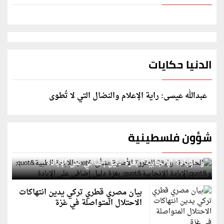
الدنيا حكايات
عبدالله عيسى: راية الإعلام والنضال التي لا تُطوى
شؤون فلسطينية
الخارجية: وثيقة المقررة الأممية بشأن "الإبادة الطبية"
و"الإبادة الإنجابية" بغزة دليل إضافي على الإبادة
بيان مصري قطري تركي يدين انتهاكات
الاحتلال المتواصلة في غزة