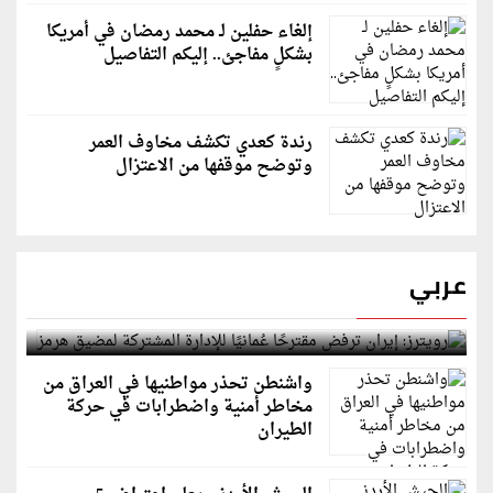
إلغاء حفلين لـ محمد رمضان في أمريكا
بشكلٍ مفاجئ.. إليكم التفاصيل
رندة كعدي تكشف مخاوف العمر
وتوضح موقفها من الاعتزال
عربي
رويترز: إيران ترفض مقترحًا عُمانيًا للإدارة المشتركة
لمضيق هرمز
واشنطن تحذر مواطنيها في العراق من
مخاطر أمنية واضطرابات في حركة
الطيران