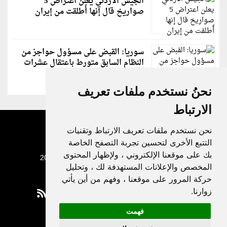
الجيش الأردني يعلن اعتراض 5
صواريخ قال إنها أُطلقت من إيران
سوريا: القبض على مسؤول حواجز من
النظام السابق متورط باعتقال عشرات
الشبان
نحنُ نستخدم ملفات تعريف
الارتباط
نحن نستخدم ملفات تعريف الارتباط وتقنيات
التتبع الأخرى لتحسين تجربة التصفح الخاصة
بك على موقعنا الإلكتروني ، ولإظهار المحتوى
جميع الحقوق محفوظة لدنيا الوطن © 2003 - 2022
المخصص والإعلانات المستهدفة لك ، وتحليل
حركة المرور على موقعنا ، وفهم من أين يأتي
زوارنا.
فهمت
Privacy Policy