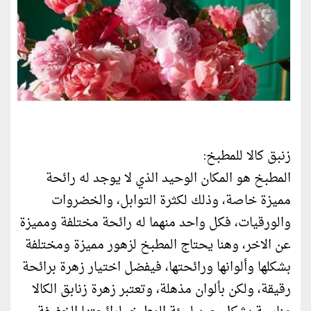
زنبق كالا للمطبخ:
المطبخ هو المكان الوحيد الذي لا يوجد له رائحة
مميزة خاصة، وذلك لكثرة التوابل، والخضروات
والورقيات، فكل واحد منهما له رائحة مختلفة ومميزة
عن الاخر، وهنا يحتاج المطبخ لزهور مميزة ومختلفة
بشكلها وألوانها ورائحتها، فيفضل اختيار زهرة برائحة
رقيقة، ولكن بألوان مذهلة، وتعتبر زهرة زنابق الكالا