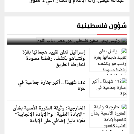
عبدالله عيسى: راية الإعلام والنضال التي لا تُطوى
شؤون فلسطينية
الرئيس ينعى سفير فلسطين لدى مصر دياب اللوح
إسرائيل تعلن تقييد هجماتها بغزة
ونتنياهو يكشف: رفضنا مسودة
لخارطة الطريق
112 شهيدًا .. أكبر جنازة جماعية في
غزة
الخارجية: وثيقة المقررة الأممية بشأن
"الإبادة الطبية" و"الإبادة الإنجابية"
بغزة دليل إضافي على الإبادة