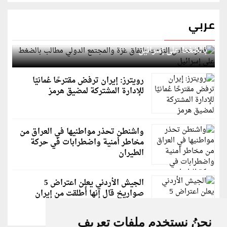
عربي
قطر: حماس التزمت باتفاق غزة والمجتمع الدولي مطالب
بالضغط على إسرائيل
رويترز: إيران ترفض مقترحًا عُمانيًا
للإدارة المشتركة لمضيق هرمز
واشنطن تحذر مواطنيها في العراق من
مخاطر أمنية واضطرابات في حركة
الطيران
الجيش الأردني يعلن اعتراض 5
صواريخ قال إنها أُطلقت من إيران
نحنُ نستخدم ملفات تعريف