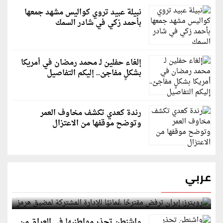
نبيلة عبيد تروي كواليس مشهد جمعها
بأحمد زكي في شادر السمك
إلغاء حفلين لـ محمد رمضان في أمريكا
بشكلٍ مفاجئ.. إليكم التفاصيل
رندة كعدي تكشف مخاوف العمر
وتوضح موقفها من الاعتزال
عربي
رويترز: إيران ترفض مقترحًا عُمانيًا للإدارة المشتركة
لمضيق هرمز
واشنطن تحذر مواطنيها في العراق من