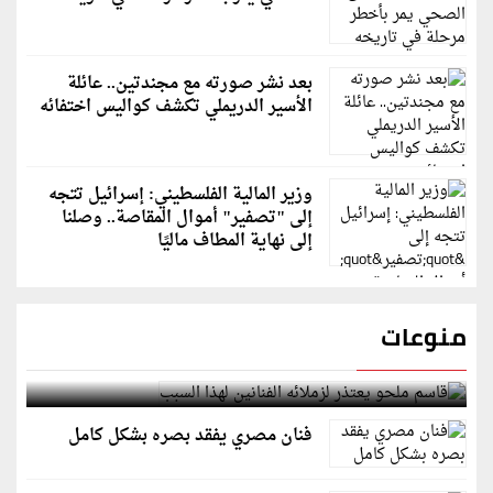
بعد نشر صورته مع مجندتين.. عائلة
الأسير الدريملي تكشف كواليس اختفائه
وزير المالية الفلسطيني: إسرائيل تتجه
إلى "تصفير" أموال المقاصة.. وصلنا
إلى نهاية المطاف ماليًا
منوعات
قاسم ملحو يعتذر لزملائه الفنانين لهذا السبب
فنان مصري يفقد بصره بشكل كامل