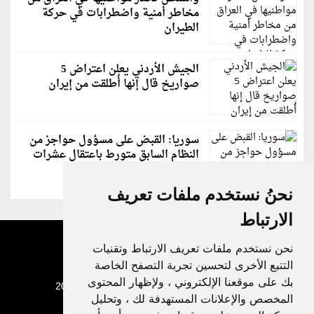
مخاطر أمنية واضطرابات في حركة
الطيران
الجيش الأردني يعلن اعتراض 5
صواريخ قال إنها أُطلقت من إيران
سوريا: القبض على مسؤول حواجز من
النظام السابق متورط باعتقال عشرات
الشبان
نحنُ نستخدم ملفات تعريف
الارتباط
نحن نستخدم ملفات تعريف الارتباط وتقنيات
التتبع الأخرى لتحسين تجربة التصفح الخاصة
بك على موقعنا الإلكتروني ، ولإظهار المحتوى
جميع الحقوق محفوظة لدنيا الوطن © 2003 - 2022
المخصص والإعلانات المستهدفة لك ، وتحليل