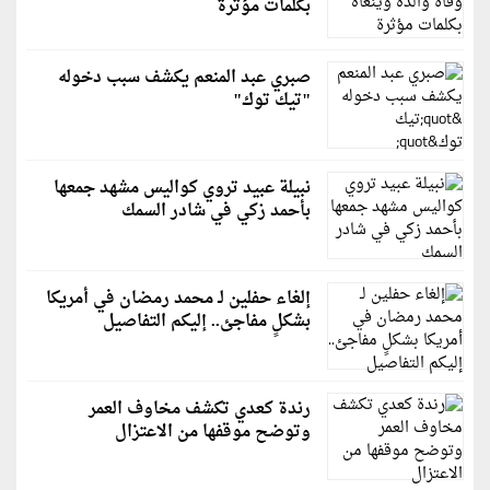
بكلمات مؤثرة
صبري عبد المنعم يكشف سبب دخوله
"تيك توك"
نبيلة عبيد تروي كواليس مشهد جمعها
بأحمد زكي في شادر السمك
إلغاء حفلين لـ محمد رمضان في أمريكا
بشكلٍ مفاجئ.. إليكم التفاصيل
رندة كعدي تكشف مخاوف العمر
وتوضح موقفها من الاعتزال