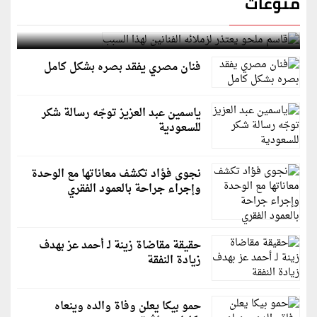
منوعات
قاسم ملحو يعتذر لزملائه الفنانين لهذا السبب
فنان مصري يفقد بصره بشكل كامل
ياسمين عبد العزيز توجّه رسالة شكر
للسعودية
نجوى فؤاد تكشف معاناتها مع الوحدة
وإجراء جراحة بالعمود الفقري
حقيقة مقاضاة زينة لـ أحمد عز بهدف
زيادة النفقة
حمو بيكا يعلن وفاة والده وينعاه