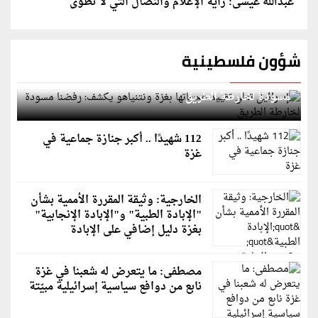
عبدالله عيسى: راية الإعلام والنضال التي لا تُطوى
شؤون فلسطينية
إسرائيل تعلن تقييد هجماتها بغزة ونتنياهو يكشف: رفضنا
مسودة لخارطة الطريق
112 شهيدًا .. أكبر جنازة جماعية في
غزة
الخارجية: وثيقة المقررة الأممية بشأن
"الإبادة الطبية" و"الإبادة الإنجابية"
بغزة دليل إضافي على الإبادة
مصطفى: ما يتعرض له شعبنا في غزة
نابع من دوافع سياسية إسرائيلية مبيّتة