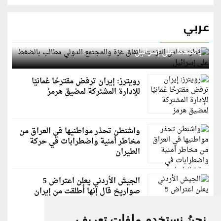
عربي
قطر: حماس التزمت باتفاق غزة والمجتمع الدولي مطالب
بالضغط على إسرائيل
رويترز: إيران ترفض مقترحًا عُمانيًا
للإدارة المشتركة لمضيق هرمز
واشنطن تحذر مواطنيها في العراق من
مخاطر أمنية واضطرابات في حركة
الطيران
الجيش الأردني يعلن اعتراض 5
صواريخ قال إنها أُطلقت من إيران
نحنُ نستخدم ملفات تعريف