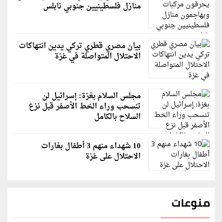
منازل فلسطينيين جنوبي نابلس
بيان مصري قطري تركي يدين انتهاكات
الاحتلال المتواصلة في غزة
مجلس السلام بغزة: إسرائيل لن
تنسحب وراء الخط الأصفر قبل نزع
السلاح بالكامل
10 شهداء منهم 3 أطفال بغارات
الاحتلال على غزة
منوعات
قاسم ملحو يعتذر لزملائه الفنانين لهذا السبب