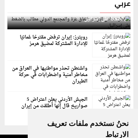
عربي
قطر: حماس التزمت باتفاق غزة والمجتمع الدولي مطالب
بالضغط على إسرائيل
رويترز: إيران ترفض مقترحًا عُمانيًا
للإدارة المشتركة لمضيق هرمز
واشنطن تحذر مواطنيها في العراق من
مخاطر أمنية واضطرابات في حركة
الطيران
الجيش الأردني يعلن اعتراض 5
صواريخ قال إنها أُطلقت من إيران
نحنُ نستخدم ملفات تعريف
الارتباط