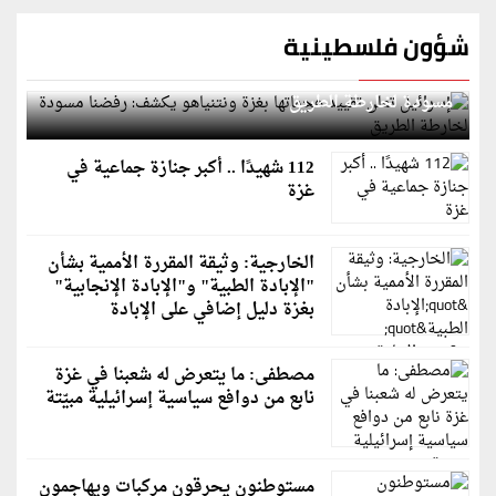
شؤون فلسطينية
إسرائيل تعلن تقييد هجماتها بغزة ونتنياهو يكشف: رفضنا
مسودة لخارطة الطريق
112 شهيدًا .. أكبر جنازة جماعية في
غزة
الخارجية: وثيقة المقررة الأممية بشأن
"الإبادة الطبية" و"الإبادة الإنجابية"
بغزة دليل إضافي على الإبادة
مصطفى: ما يتعرض له شعبنا في غزة
نابع من دوافع سياسية إسرائيلية مبيّتة
مستوطنون يحرقون مركبات ويهاجمون