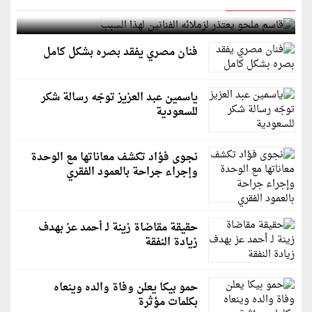
قاسم ملحو يعتذر لزملائه الفنانين لهذا السبب
فنان مصري يفقد بصره بشكل كامل
ياسمين عبد العزيز توجّه رسالة شكر
للسعودية
نجوى فؤاد تكشف معاناتها مع الوحدة
وإجراء جراحة بالعمود الفقري
حقيقة مقاضاة زينة لـ أحمد عز بهدف
زيادة النفقة
حمو بيكا يعلن وفاة والده وينعاه
بكلمات مؤثرة