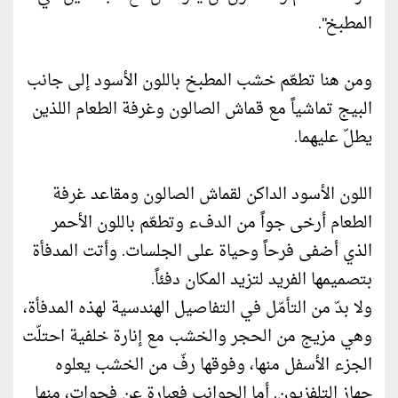
المطبخ".
ومن هنا تطعّم خشب المطبخ باللون الأسود إلى جانب
البيج تماشياً مع قماش الصالون وغرفة الطعام اللذين
يطلّ عليهما.
اللون الأسود الداكن لقماش الصالون ومقاعد غرفة
الطعام أرخى جواً من الدفء وتطعّم باللون الأحمر
الذي أضفى فرحاً وحياة على الجلسات. وأتت المدفأة
بتصميمها الفريد لتزيد المكان دفئاً.
ولا بدّ من التأمّل في التفاصيل الهندسية لهذه المدفأة،
وهي مزيج من الحجر والخشب مع إنارة خلفية احتلّت
الجزء الأسفل منها، وفوقها رفّ من الخشب يعلوه
جهاز التلفزيون. أما الجوانب فعبارة عن فجوات، منها