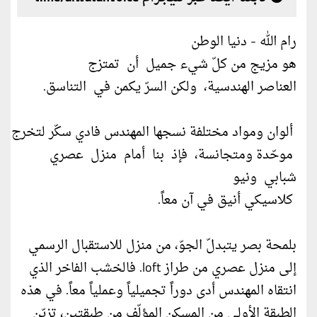
رام الله - دنيا الوطن
هو مزيج من كلّ شيء جميل أن تمتزج
العناصر الهندسية، ولكن السرّ يكمن في التناسق.
ألوان ومواد مختلفة نسجها المهندس فادي سكّر لتخرج بحل
موحّدة ومتجانسة، فإذ بنا أمام منزل عصري
شبابي ونيو
كلاسيكي أنيق في آن معاً.
بلمحة بصر يتبدلّ الجوّ، من منزل للاستقبال الرسمي
إلى منزل عصري من طراز loft. فالخشب الفاخر الذي
انتقاه المهندس أدى دوراً تجميلياً وعملياً معاً. في هذه
الطبقة الأولى من المسكن المؤلّف من طبقتين، تزيّن