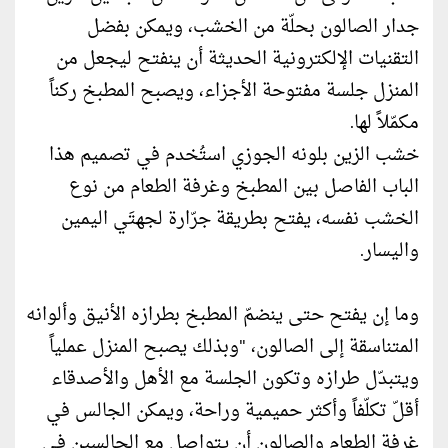
جدار الصالون بحلّة من الخشب، ويمكن بفضل
التقنيات الإلكترونية الحديثة أن ينفتح ليجعل من
المنزل جلسة مفتوحة الأجزاء، ويصبح المطبخ ركناً
مكمّلاً لها.
خشب الزين بلونه الجوزي استُخدم في تصميم هذا
الباب الفاصل بين المطبخ وغرفة الطعام من نوع
الخشب نفسه، يفتح بطريقة جرّارة لجهتَي اليمين
واليسار.
وما إن يفتح حتى ينضمّ المطبخ بطرازه الأنيق وألوانه
المتناسقة إلى الصالون، "وبذلك يصبح المنزل عملياً
ويتبدّل طرازه وتكون الجلسة مع الأهل والأصدقاء
أقلّ تكلّفاً وأكثر حميمية وراحة، ويمكن الجالس في
غرفة الطعام والصالون أن يتواصل مع الجالسين في