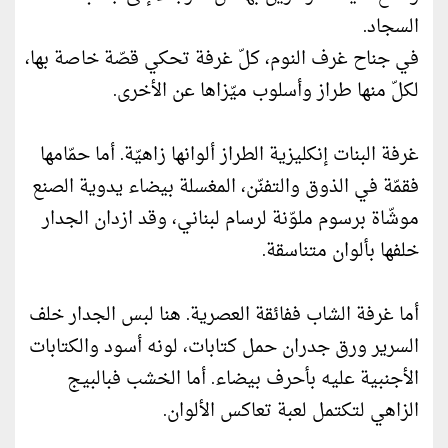
السجاد.
في جناح غرف النوم، كلّ غرفة تحكي قصّة خاصة بها،
لكلّ منها طراز وأسلوب ميّزاها عن الأخرى.
غرفة البنات إنكليزية الطراز ألوانها زاهيّة. أما حمّامها
فقمّة في الذوق والتفنّن، المغسلة بيضاء يدوية الصنع
موشّاة برسوم ملوّنة لرسام لبناني، وقد ازدان الجدار
خلفها بألوان متناسقة.
أما غرفة الشاب ففائقة العصرية. هنا لبس الجدار خلف
السرير ورق جدران حمل كتابات، لونه أسود والكتابات
الأجنبية عليه بأحرف بيضاء. أما الخشب فبالبيج
الزاهي لتكتمل لعبة تعاكس الألوان.