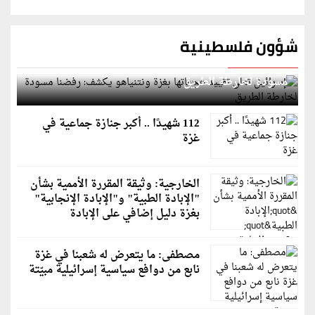
شؤون فلسطينية
إسرائيل تعلن تقييد هجماتها بغزة ونتنياهو يكشف: رفضنا
مسودة لخارطة الطريق
112 شهيدًا .. أكبر جنازة جماعية في
غزة
الخارجية: وثيقة المقررة الأممية بشأن
"الإبادة الطبية" و"الإبادة الإنجابية"
بغزة دليل إضافي على الإبادة
مصطفى: ما يتعرض له شعبنا في غزة
نابع من دوافع سياسية إسرائيلية مبيّتة