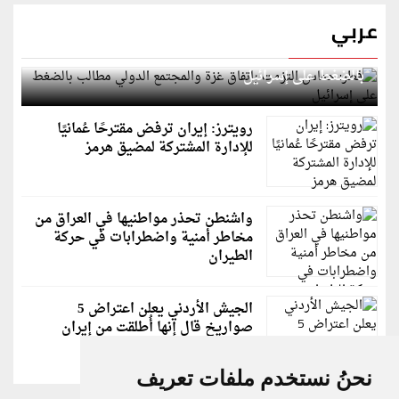
عربي
قطر: حماس التزمت باتفاق غزة والمجتمع الدولي مطالب
بالضغط على إسرائيل
رويترز: إيران ترفض مقترحًا عُمانيًا
للإدارة المشتركة لمضيق هرمز
واشنطن تحذر مواطنيها في العراق من
مخاطر أمنية واضطرابات في حركة
الطيران
الجيش الأردني يعلن اعتراض 5
صواريخ قال إنها أُطلقت من إيران
نحنُ نستخدم ملفات تعريف