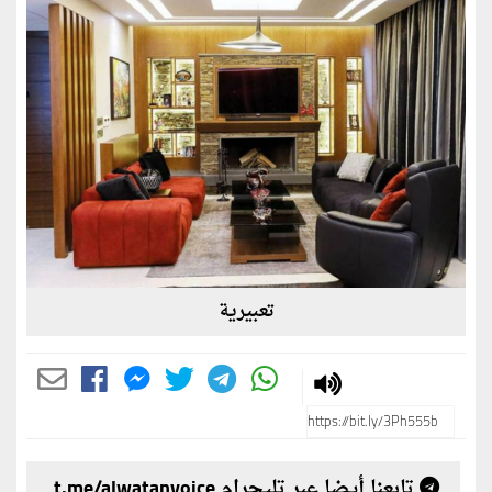
تعبيرية
تابعنا أيضا عبر تليجرام t.me/alwatanvoice