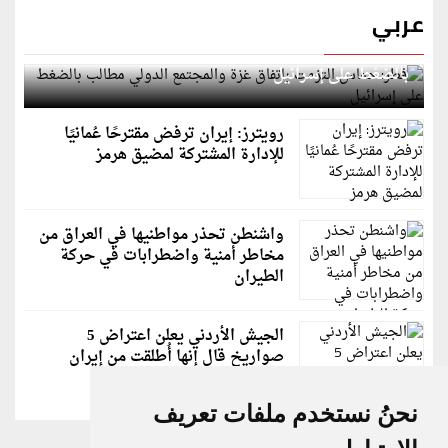
عربي
قطر: حماس التزمت باتفاق غزة والمجتمع الدولي مطالب
بالضغط على إسرائيل
رويترز: إيران ترفض مقترحًا عُمانيًا
للإدارة المشتركة لمضيق هرمز
واشنطن تحذر مواطنيها في العراق من
مخاطر أمنية واضطرابات في حركة
الطيران
الجيش الأردني يعلن اعتراض 5
صواريخ قال إنها أُطلقت من إيران
نحنُ نستخدم ملفات تعريف