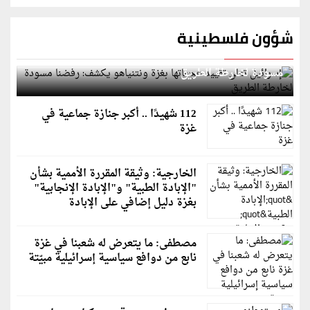
شؤون فلسطينية
إسرائيل تعلن تقييد هجماتها بغزة ونتنياهو يكشف: رفضنا
مسودة لخارطة الطريق
112 شهيدًا .. أكبر جنازة جماعية في
غزة
الخارجية: وثيقة المقررة الأممية بشأن
"الإبادة الطبية" و"الإبادة الإنجابية"
بغزة دليل إضافي على الإبادة
مصطفى: ما يتعرض له شعبنا في غزة
نابع من دوافع سياسية إسرائيلية مبيّتة