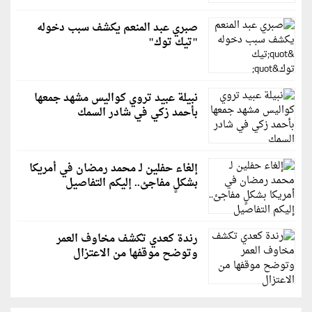
صبري عبد المنعم يكشف سبب دخوله
"تيك توك"
نبيلة عبيد تروي كواليس مشهد جمعها
بأحمد زكي في شادر السمك
إلغاء حفلين لـ محمد رمضان في أمريكا
بشكلٍ مفاجئ.. إليكم التفاصيل
رندة كعدي تكشف مخاوف العمر
وتوضح موقفها من الاعتزال