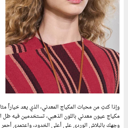
وإذا كنتِ من محبات المكياج المعدني، الذي يعد خياراً مثا
مكياج عيون معدني باللون الذهبي، تستخدمين فيه ظل ال
وجهك بالبلاش الوردي على أعلى الخدود، واعتمدي أحمر ال