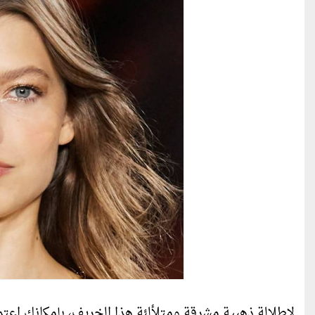
لإطلالة ذهبية مشرقة ومتلألئة هذا الخريف، بإمكانك اعت