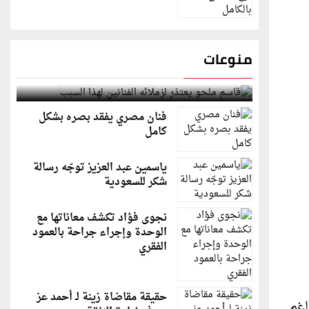
منوعات
قاسم ملحو يعتذر لزملائه الفنانين لهذا السبب
فنان مصري يفقد بصره بشكل
كامل
ياسمين عبد العزيز توجّه رسالة
شكر للسعودية
نجوى فؤاد تكشف معاناتها مع
الوحدة وإجراء جراحة بالعمود
الفقري
حقيقة مقاضاة زينة لـ أحمد عز
اغم