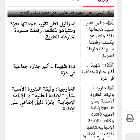
الرئيس ينعى سفير فلسطين لدى مصر دياب اللوح
إسرائيل تعلن تقييد هجماتها بغزة
ونتنياهو يكشف: رفضنا مسودة
لخارطة الطريق
112 شهيدًا .. أكبر جنازة جماعية
في غزة
الخارجية: وثيقة المقررة الأممية
بشأن "الإبادة الطبية" و"الإبادة
الإنجابية" بغزة دليل إضافي على
الإبادة