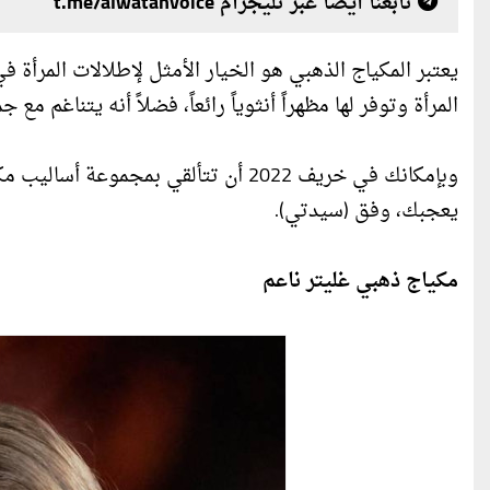
تابعنا أيضا عبر تليجرام t.me/alwatanvoice
يعتبر
المكياج الذهبي هو الخيار الأمثل لإطلالات المرأة 
المرأة وتوفر لها مظهراً أنثوياً رائعاً، فضلاً أنه يتناغم مع
وبإمكانك في خريف 2022 أن تتألقي بمجم
يعجبك، وفق (سيدتي).
مكياج ذهبي غليتر ناعم