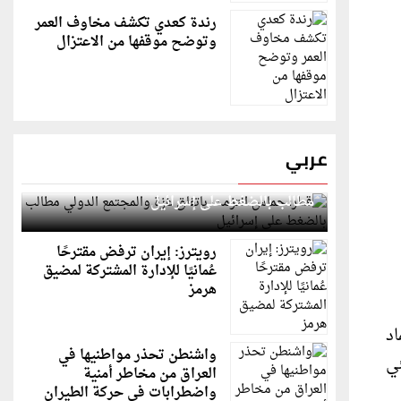
رندة كعدي تكشف مخاوف العمر
وتوضح موقفها من الاعتزال
عربي
قطر: حماس التزمت باتفاق غزة والمجتمع الدولي
مطالب بالضغط على إسرائيل
رويترز: إيران ترفض مقترحًا
عُمانيًا للإدارة المشتركة لمضيق
هرمز
اد
واشنطن تحذر مواطنيها في
ئي
العراق من مخاطر أمنية
واضطرابات في حركة الطيران