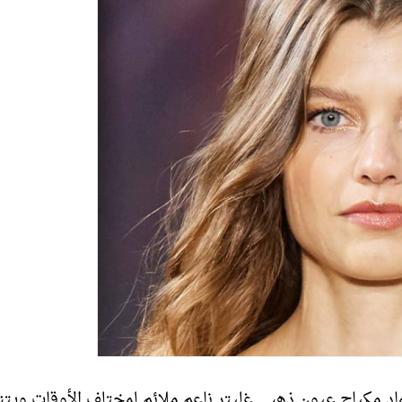
ماد مكياج عيون ذهبي غليتر ناعم ملائم لمختلف الأوقات ويتن