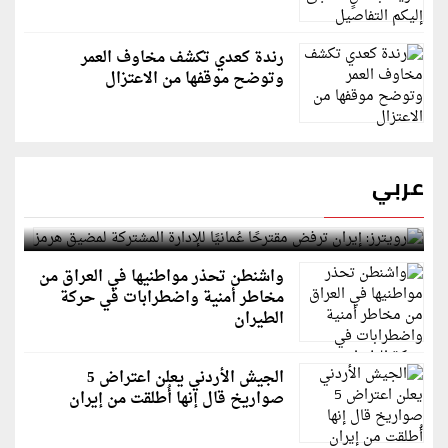
رندة كعدي تكشف مخاوف العمر
وتوضح موقفها من الاعتزال
عربي
رويترز: إيران ترفض مقترحًا عُمانيًا للإدارة المشتركة
لمضيق هرمز
واشنطن تحذر مواطنيها في العراق من
مخاطر أمنية واضطرابات في حركة
الطيران
الجيش الأردني يعلن اعتراض 5
صواريخ قال إنها أُطلقت من إيران