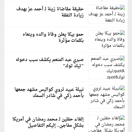
حقيقة مقاضاة زينة لـ أحمد عز بهدف
زيادة النفقة
حمو بيكا يعلن وفاة والده وينعاه
بكلمات مؤثرة
صبري عبد المنعم يكشف سبب دخوله
"تيك توك"
نبيلة عبيد تروي كواليس مشهد جمعها
بأحمد زكي في شادر السمك
إلغاء حفلين لـ محمد رمضان في أمريكا
بشكلٍ مفاجئ.. إليكم التفاصيل