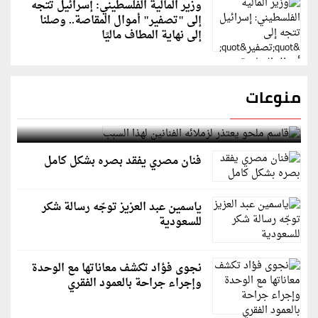
وزير المالية الفلسطيني: إسرائيل تتجه
إلى "تصفير" أموال المقاصة.. وصلنا
إلى نهاية المطاف ماليًا
منوعات
قاسم ملحو يعتذر لزملائه الفنانين لهذا السبب
فنان مصري يفقد بصره بشكل كامل
ياسمين عبد العزيز توجّه رسالة شكر
للسعودية
نجوى فؤاد تكشف معاناتها مع الوحدة
وإجراء جراحة بالعمود الفقري