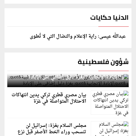
الدنيا حكايات
عبدالله عيسى: راية الإعلام والنضال التي لا تُطوى
شؤون فلسطينية
الخارجية: وثيقة المقررة الأممية بشأن "الإبادة الطبية"
و"الإبادة الإنجابية" بغزة دليل إضافي على الإبادة
بيان مصري قطري تركي يدين انتهاكات
الاحتلال المتواصلة في غزة
مجلس السلام بغزة: إسرائيل لن
تنسحب وراء الخط الأصفر قبل نزع