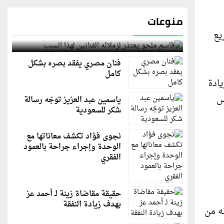
منوعات
يع
قاسم ملحو يعتذر لزملائه الفنانين لهذا السبب
فنان مصري يفقد بصره بشكل
كامل
ريادة
س
ياسمين عبد العزيز توجّه رسالة
شكر للسعودية
نجوى فؤاد تكشف معاناتها مع
الوحدة وإجراء جراحة بالعمود
الفقري
حقيقة مقاضاة زينة لـ أحمد عز
بهدف زيادة النفقة
نه من