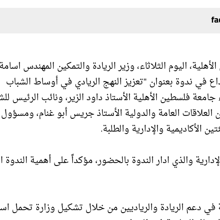
ية، اليوم الثلاثاء، وزير الريادة والتمكين المهندس اسامة
، و المهندس حسن عمر مدير مؤسسة Glow للإبداع في ندوة بعنوان "تعزيز النهج الريادي في أوساط الشباب
جامعة فلسطين الأهلية الأستاذ داود الزير، ونائب الرئيس لل
ن العلاقات العامة والدولية الأستاذ جريس أبو غنام، ومسؤول
 الأكاديمية والإدارية والطلبة.
ية والذي ادار الندوة بالحضور، مؤكداً على أهمية الندوة ا
في دعم الريادة والرياديين من خلال تشكيل وزارة تحمل اس