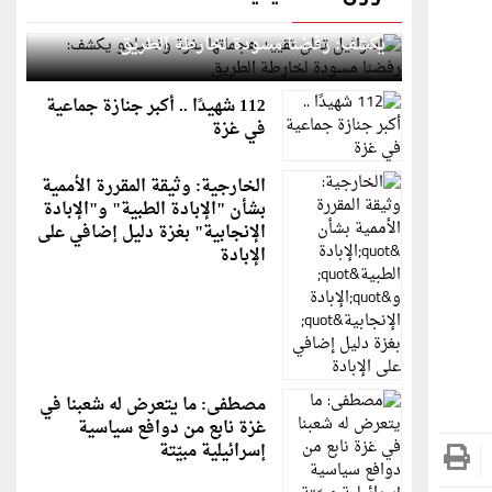
إسرائيل تعلن تقييد هجماتها بغزة ونتنياهو
يكشف: رفضنا مسودة لخارطة الطريق
112 شهيدًا .. أكبر جنازة جماعية
في غزة
الخارجية: وثيقة المقررة الأممية
بشأن "الإبادة الطبية" و"الإبادة
الإنجابية" بغزة دليل إضافي على
الإبادة
مصطفى: ما يتعرض له شعبنا في
غزة نابع من دوافع سياسية
إسرائيلية مبيّتة