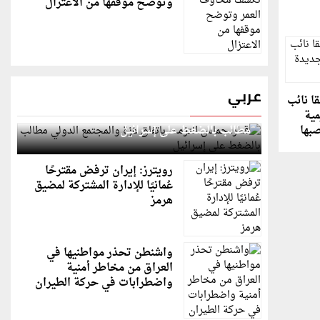
وتوضح موقفها من الاعتزال
عربي
ا نائب
قطر: حماس التزمت باتفاق غزة والمجتمع الدولي
مية
صبها
مطالب بالضغط على إسرائيل
رويترز: إيران ترفض مقترحًا
عُمانيًا للإدارة المشتركة لمضيق
هرمز
واشنطن تحذر مواطنيها في
العراق من مخاطر أمنية
واضطرابات في حركة الطيران