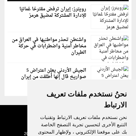
رويترز: إيران ترفض مقترحًا عُمانيًا
للإدارة المشتركة لمضيق هرمز
واشنطن تحذر مواطنيها في العراق من
مخاطر أمنية واضطرابات في حركة
الطيران
الجيش الأردني يعلن اعتراض 5
صواريخ قال إنها أُطلقت من إيران
نحنُ نستخدم ملفات تعريف
الارتباط
نحن نستخدم ملفات تعريف الارتباط وتقنيات
التتبع الأخرى لتحسين تجربة التصفح الخاصة
بك على موقعنا الإلكتروني ، ولإظهار المحتوى
جميع الحقوق محفوظة لدنيا الوطن © 2003 - 2022