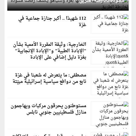
مسودة لخارطة الطريق
112 شهيدًا .. أكبر جنازة جماعية في
غزة
الخارجية: وثيقة المقررة الأممية بشأن
"الإبادة الطبية" و"الإبادة الإنجابية"
بغزة دليل إضافي على الإبادة
مصطفى: ما يتعرض له شعبنا في غزة
نابع من دوافع سياسية إسرائيلية مبيّتة
مستوطنون يحرقون مركبات ويهاجمون
منازل فلسطينيين جنوبي نابلس