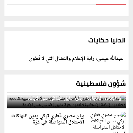
الدنيا حكايات
عبدالله عيسى: راية الإعلام والنضال التي لا تُطوى
شؤون فلسطينية
الخارجية: وثيقة المقررة الأممية بشأن "الإبادة الطبية"
و"الإبادة الإنجابية" بغزة دليل إضافي على الإبادة
بيان مصري قطري تركي يدين انتهاكات
الاحتلال المتواصلة في غزة