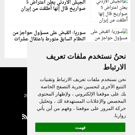
الجيش الأردني يعلن اعتراض 5
صواريخ قال إنها أُطلقت من إيران
سوريا: القبض على مسؤول حواجز من
النظام السابق متورط باعتقال عشرات
الشبان
نحنُ نستخدم ملفات تعريف
الارتباط
نحن نستخدم ملفات تعريف الارتباط وتقنيات
التتبع الأخرى لتحسين تجربة التصفح الخاصة
بك على موقعنا الإلكتروني ، ولإظهار المحتوى
جميع الحقوق محفوظة لدنيا الوطن © 2003 - 2022
المخصص والإعلانات المستهدفة لك ، وتحليل
حركة المرور على موقعنا ، وفهم من أين يأتي
زوارنا.
فهمت
Privacy Policy