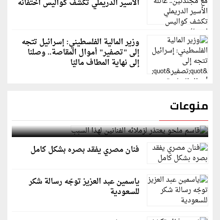
الأسير الدريملي تكشف كواليس اختفائه
وزير المالية الفلسطيني: إسرائيل تتجه
إلى "تصفير" أموال المقاصة.. وصلنا
إلى نهاية المطاف ماليًا
منوعات
قاسم ملحو يعتذر لزملائه الفنانين لهذا السبب
فنان مصري يفقد بصره بشكل كامل
ياسمين عبد العزيز توجّه رسالة شكر
للسعودية