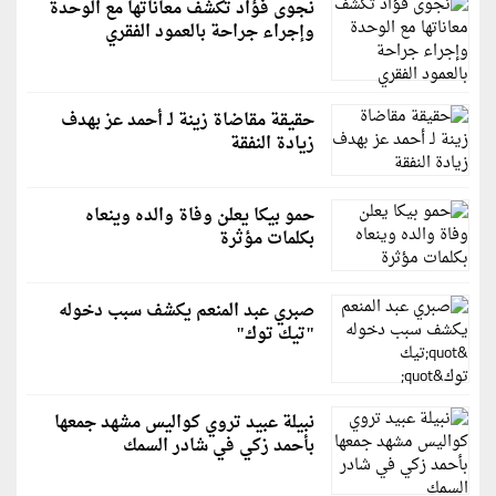
نجوى فؤاد تكشف معاناتها مع الوحدة
وإجراء جراحة بالعمود الفقري
حقيقة مقاضاة زينة لـ أحمد عز بهدف
زيادة النفقة
حمو بيكا يعلن وفاة والده وينعاه
بكلمات مؤثرة
صبري عبد المنعم يكشف سبب دخوله
"تيك توك"
نبيلة عبيد تروي كواليس مشهد جمعها
بأحمد زكي في شادر السمك