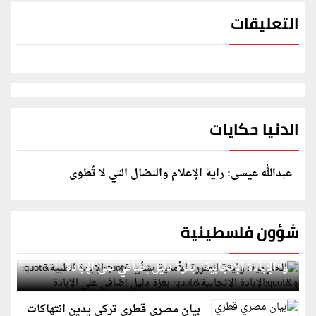
التعليقات
الدنيا حكايات
عبدالله عيسى: راية الإعلام والنضال التي لا تُطوى
شؤون فلسطينية
الخارجية: وثيقة المقررة الأممية بشأن "الإبادة الطبية"
و"الإبادة الإنجابية" بغزة دليل إضافي على الإبادة
بيان مصري قطري تركي يدين انتهاكات