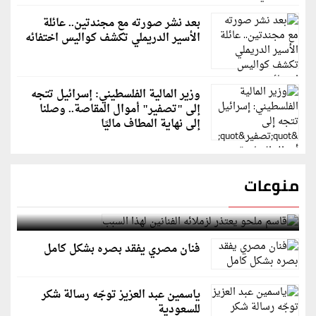
بعد نشر صورته مع مجندتين.. عائلة
الأسير الدريملي تكشف كواليس اختفائه
وزير المالية الفلسطيني: إسرائيل تتجه
إلى "تصفير" أموال المقاصة.. وصلنا
إلى نهاية المطاف ماليًا
منوعات
قاسم ملحو يعتذر لزملائه الفنانين لهذا السبب
فنان مصري يفقد بصره بشكل كامل
ياسمين عبد العزيز توجّه رسالة شكر
للسعودية