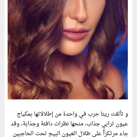
و تألقت ريتا حرب في واحدة من إطلالاتها بمكياج
عيون ترابي جذاب، منحها نظرات دافئة وجذابة، وقد
جاء مرتكزاً على ظلال العيون البيج تحت الحاجبين