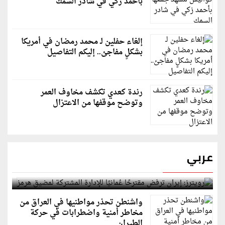
بأحمد زكي في شادر السمك
إلغاء حفلين لـ محمد رمضان في أمريكا
بشكلٍ مفاجئ.. إليكم التفاصيل
رندة كعدي تكشف مخاوف العمر
وتوضح موقفها من الاعتزال
عربي
رويترز: إيران ترفض مقترحًا عُمانيًا للإدارة المشتركة
لمضيق هرمز
واشنطن تحذر مواطنيها في العراق من
مخاطر أمنية واضطرابات في حركة
الطيران