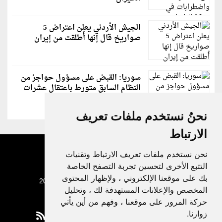
الجيش الأردني يعلن اعتراض 5
صواريخ قال إنها أُطلقت من إيران
سوريا: القبض على مسؤول حواجز من
النظام السابق متورط باعتقال عشرات
الشبان
نحنُ نستخدم ملفات تعريف
الارتباط
نحن نستخدم ملفات تعريف الارتباط وتقنيات
التتبع الأخرى لتحسين تجربة التصفح الخاصة
بك على موقعنا الإلكتروني ، ولإظهار المحتوى
جميع الحقوق محفوظة لدنيا الوطن © 2003 - 2022
المخصص والإعلانات المستهدفة لك ، وتحليل
حركة المرور على موقعنا ، وفهم من أين يأتي
زوارنا.