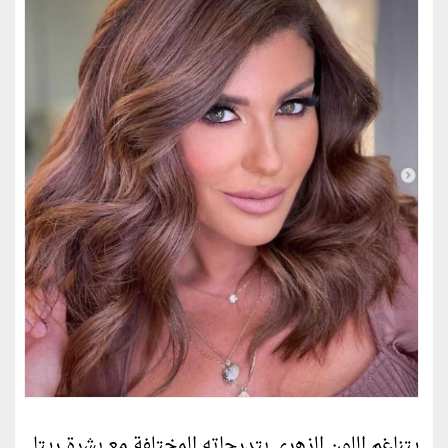
يتناغم اللون الزهري بتدرجاته المختلفة مع بشرة ريتا