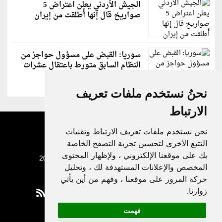
الجيش الأردني يعلن اعتراض 5
صواريخ قال إنها أُطلقت من إيران
سوريا: القبض على مسؤول حواجز من
النظام السابق متورط باعتقال عشرات
الشبان
نحنُ نستخدم ملفات تعريف
الارتباط
نحن نستخدم ملفات تعريف الارتباط وتقنيات
التتبع الأخرى لتحسين تجربة التصفح الخاصة
بك على موقعنا الإلكتروني ، ولإظهار المحتوى
جميع الحقوق محفوظة لدنيا الوطن © 2003 - 2022
المخصص والإعلانات المستهدفة لك ، وتحليل
حركة المرور على موقعنا ، وفهم من أين يأتي
زوارنا.
فهمت
Privacy Policy