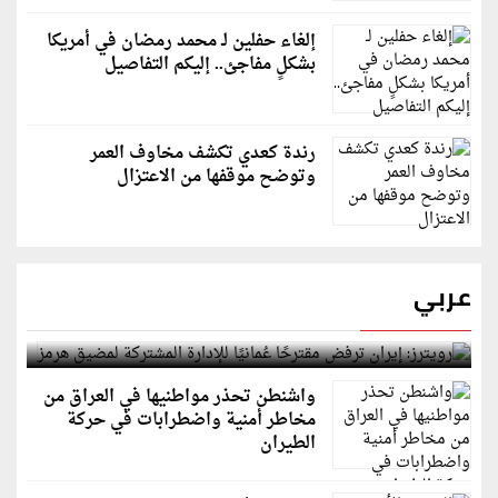
إلغاء حفلين لـ محمد رمضان في أمريكا
بشكلٍ مفاجئ.. إليكم التفاصيل
رندة كعدي تكشف مخاوف العمر
وتوضح موقفها من الاعتزال
عربي
رويترز: إيران ترفض مقترحًا عُمانيًا للإدارة المشتركة
لمضيق هرمز
واشنطن تحذر مواطنيها في العراق من
مخاطر أمنية واضطرابات في حركة
الطيران