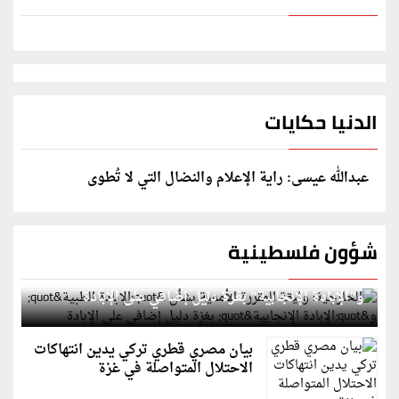
الدنيا حكايات
عبدالله عيسى: راية الإعلام والنضال التي لا تُطوى
شؤون فلسطينية
الخارجية: وثيقة المقررة الأممية بشأن "الإبادة الطبية"
و"الإبادة الإنجابية" بغزة دليل إضافي على الإبادة
بيان مصري قطري تركي يدين انتهاكات
الاحتلال المتواصلة في غزة