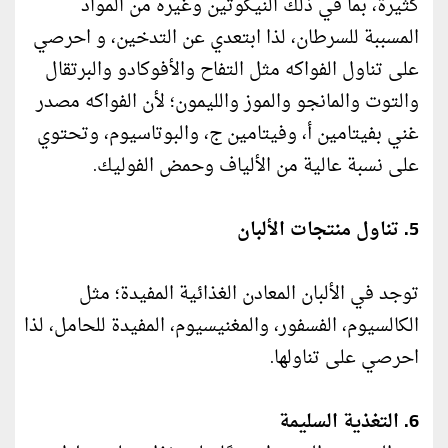
كثيرة، بما في ذلك النيكوتين وغيره من المواد
المسببة للسرطان، لذا ابتعدي عن التدخين، و احرصي
على تناول الفواكه مثل التفاح والأفوكادو والبرتقال
والتوت والمانجو والموز والليمون؛ لأن الفواكه مصدر
غني بفيتامين أ، وفيتامين ج، والبوتاسيوم، وتحتوي
على نسبة عالية من الألياف وحمض الفوليك.
5. تناول منتجات الألبان
توجد في الألبان المعادن الغذائية المفيدة؛ مثل
الكالسيوم، الفسفور، والمغنيسيوم، المفيدة للحامل، لذا
احرصي على تناولها.
6. التغذية السليمة