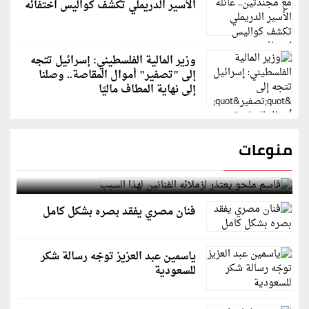
الأسير الدريملي تكشف كواليس اختفائه
وزير المالية الفلسطيني: إسرائيل تتجه
إلى "تصفير" أموال المقاصة.. وصلنا
إلى نهاية المطاف ماليًا
منوعات
قاسم ملحو يعتذر لزملائه الفنانين لهذا السبب
فنان مصري يفقد بصره بشكل كامل
ياسمين عبد العزيز توجّه رسالة شكر
للسعودية