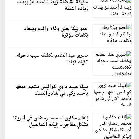
حقيقة مقاضاة زينة لـ أحمد عز بهدف
زيادة النفقة
حمو بيكا يعلن وفاة والده وينعاه
بكلمات مؤثرة
صبري عبد المنعم يكشف سبب دخوله
"تيك توك"
نبيلة عبيد تروي كواليس مشهد جمعها
بأحمد زكي في شادر السمك
إلغاء حفلين لـ محمد رمضان في أمريكا
بشكلٍ مفاجئ.. إليكم التفاصيل