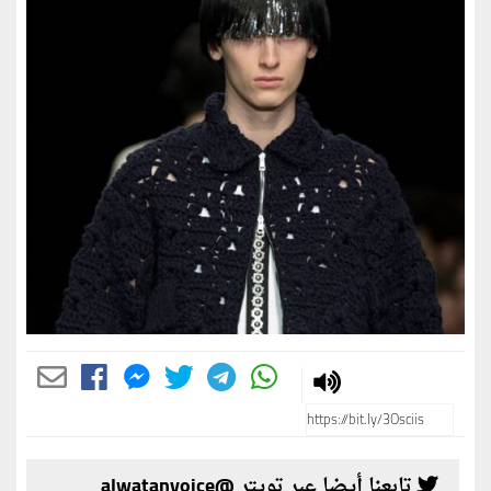
تابعنا أيضا عبر تويتر @alwatanvoice