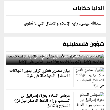
الدنيا حكايات
عبدالله عيسى: راية الإعلام والنضال التي لا تُطوى
شؤون فلسطينية
الخارجية: وثيقة المقررة الأممية بشأن "الإبادة الطبية"
و"الإبادة الإنجابية" بغزة دليل إضافي على الإبادة
بيان مصري قطري تركي يدين انتهاكات
الاحتلال المتواصلة في غزة
مجلس السلام بغزة: إسرائيل لن
تنسحب وراء الخط الأصفر قبل نزع
السلاح بالكامل