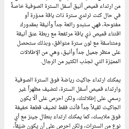
من ارتداء قميص أنيق أسفل السترة الصوفية خاصةً
في حال كنت ترتدي سترة ذات ياقة مدوّرة أو
مفتوحة، فهي ستبدو رائعة جداً وأنيقة بمقدورك
اقتناء قميص ذي ياقة مرتفعة مع ربطة عنق أنيقة
ومتناسقة مع لون سترة متوافق، وبذلك ستحصل
على منظر جميل جداً وأنيق، وهي من الإطلالات
المميّزة التي تجذب الكثير من الرجال.
يمكنك ارتداء جاكيت رياضة فوق السترة الصوفية
وارتداء قميص أسفل السترة، لتضيف مظهراً غير
رسمي على إطلالتك، ولكن احرص على ألّا يكون
الجاكيت ثقيلاً جداً فأنت فقط تضيف قطعة خفيفة
فوق ملابسك، كما يمكنك ارتداء بنطال جينز مع أي
نوع من السترات، ولكن احرص على أن يكون ضيّقاً،