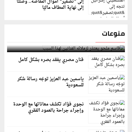
إلى "تصفير" أموال المقاصة.. وصلنا
إلى نهاية المطاف ماليًا
منوعات
قاسم ملحو يعتذر لزملائه الفنانين لهذا السبب
فنان مصري يفقد بصره بشكل كامل
ياسمين عبد العزيز توجّه رسالة شكر
للسعودية
نجوى فؤاد تكشف معاناتها مع الوحدة
وإجراء جراحة بالعمود الفقري