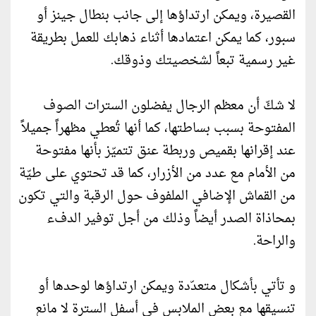
القصيرة، ويمكن ارتداؤها إلى جانب بنطال جينز أو
سبور، كما يمكن اعتمادها أثناء ذهابك للعمل بطريقة
غير رسمية تبعاً لشخصيتك وذوقك.
لا شكّ أن معظم الرجال يفضلون السترات الصوف
المفتوحة بسبب بساطتها، كما أنها تُعطي مظهراً جميلاً
عند إقرانها بقميص وربطة عنق تتميّز بأنها مفتوحة
من الأمام مع عدد من الأزرار، كما قد تحتوي على طيّة
من القماش الإضافي الملفوف حول الرقبة والتي تكون
بمحاذاة الصدر أيضاً وذلك من أجل توفير الدفء
والراحة.
و تأتي بأشكال متعدّدة ويمكن ارتداؤها لوحدها أو
تنسيقها مع بعض الملابس في أسفل السترة لا مانع