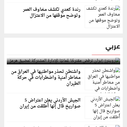
رندة كعدي تكشف مخاوف العمر
وتوضح موقفها من الاعتزال
عربي
رويترز: إيران ترفض مقترحًا عُمانيًا للإدارة المشتركة
لمضيق هرمز
واشنطن تحذر مواطنيها في العراق من
مخاطر أمنية واضطرابات في حركة
الطيران
الجيش الأردني يعلن اعتراض 5
صواريخ قال إنها أُطلقت من إيران