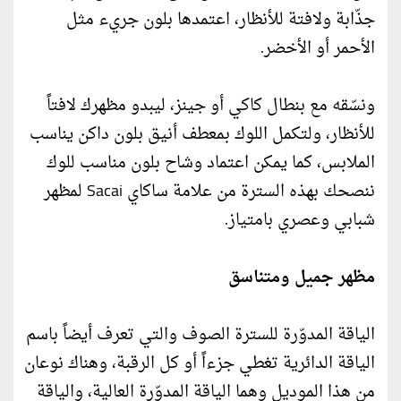
جذّابة ولافتة للأنظار، اعتمدها بلون جريء مثل
الأحمر أو الأخضر.
ونسّقه مع بنطال كاكي أو جينز، ليبدو مظهرك لافتاً
للأنظار، ولتكمل اللوك بمعطف أنيق بلون داكن يناسب
الملابس، كما يمكن اعتماد وشاح بلون مناسب للوك
ننصحك بهذه السترة من علامة ساكاي Sacai لمظهر
شبابي وعصري بامتياز.
مظهر جميل ومتناسق
الياقة المدوّرة للسترة الصوف والتي تعرف أيضاً باسم
الياقة الدائرية تغطي جزءاً أو كل الرقبة، وهناك نوعان
من هذا الموديل وهما الياقة المدوّرة العالية، والياقة